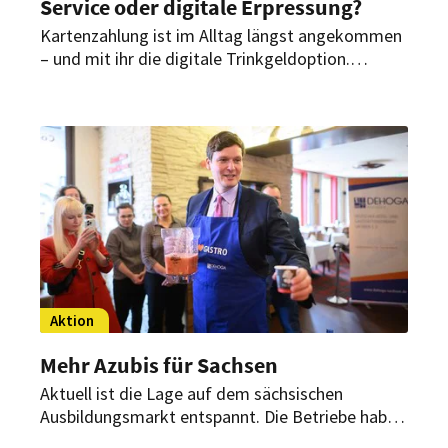
Service oder digitale Erpressung?
Kartenzahlung ist im Alltag längst angekommen
– und mit ihr die digitale Trinkgeldoption.
Moderne Terminals schlagen beim Bezahlen
automatisch bestimmte Beträge vor. Doch wird
Trinkgeld dadurch zur Pflicht? HOGAPAGE hat
beim Dehoga nachgefragt – und zeigt, worauf
Betriebe beim digitalen Trinkgeld achten sollten.
Aktion
Mehr Azubis für Sachsen
Aktuell ist die Lage auf dem sächsischen
Ausbildungsmarkt entspannt. Die Betriebe haben
im letzten Jahr genügend motivierte Lehrlinge