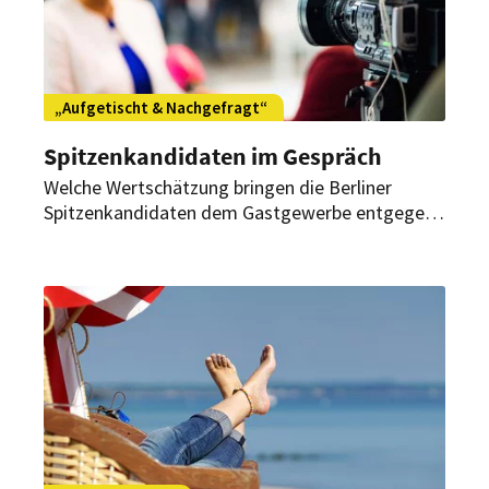
„Aufgetischt & Nachgefragt“
Spitzenkandidaten im Gespräch
Welche Wertschätzung bringen die Berliner
Spitzenkandidaten dem Gastgewerbe entgegen?
Wie stellen sie sich die Zusammenarbeit vor?
Diese und weitere Fragen klären Christian
Andresen, Dehoga Berlin, und Bernhard Moser,
eat!berlin, in der Reihe „Aufgetischt &
Nachgefragt“.