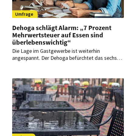
Umfrage
Dehoga schlägt Alarm: „7 Prozent
Mehrwertsteuer auf Essen sind
überlebenswichtig“
Die Lage im Gastgewerbe ist weiterhin
angespannt. Der Dehoga befürchtet das sechste
Verlustjahr in Folge für die Branche. Präsident
Guido Zöllick fordert daher entschlossenes
Handeln der Politik und Steuerfairness.