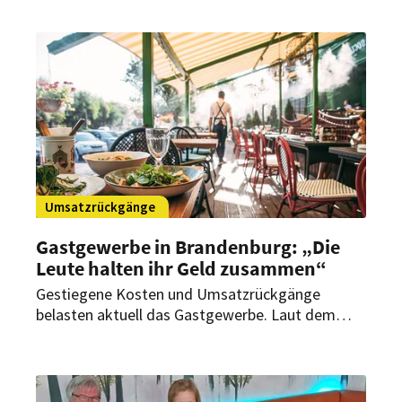
finden können. Damit das auch in Zukunft so
bleibt, startet der Dehoga eine Werbekampagne
für das Gastgewerbe und erneuert eine
Kooperation für den Tourismusbereich.
Umsatzrückgänge
Gastgewerbe in Brandenburg: „Die
Leute halten ihr Geld zusammen“
Gestiegene Kosten und Umsatzrückgänge
belasten aktuell das Gastgewerbe. Laut dem
Dehoga in Brandenburg sparen die Menschen
besonders bei Hotelaufenthalten und
Restaurantbesuchen. Hoffnung auf Entlastung
machen ein paar Wahlprogramme.