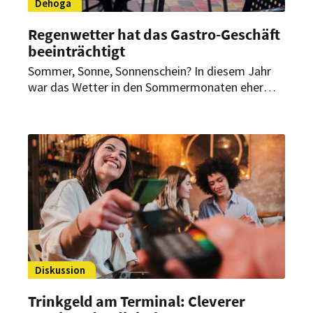
Dehoga
Regenwetter hat das Gastro-Geschäft
beeinträchtigt
Sommer, Sonne, Sonnenschein? In diesem Jahr
war das Wetter in den Sommermonaten eher
unbeständig und regnerisch. Das bekommt auch
das Gastgewerbe zu spüren – denn nicht nur in
den Biergärten bleiben die Gäste aus.
Diskussion
Trinkgeld am Terminal: Cleverer