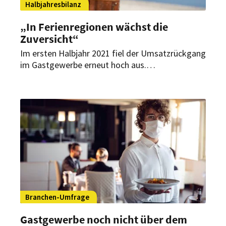
Halbjahresbilanz
„In Ferienregionen wächst die
Zuversicht“
Im ersten Halbjahr 2021 fiel der Umsatzrückgang
im Gastgewerbe erneut hoch aus.
Gastronomische Betriebe durften schließlich erst
im Mai wieder öffnen. Für Juli und August
rechnet Dehoga-Präsident Guido Zöllick mit
besseren Zahlen.
Branchen-Umfrage
Gastgewerbe noch nicht über dem