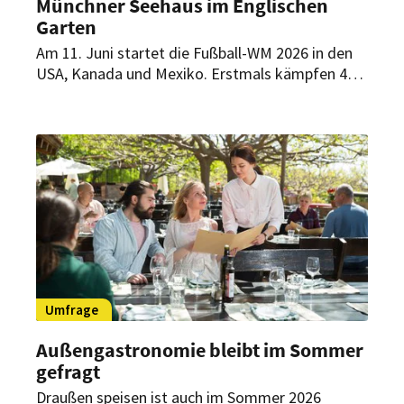
Münchner Seehaus im Englischen
Garten
Am 11. Juni startet die Fußball-WM 2026 in den
USA, Kanada und Mexiko. Erstmals kämpfen 48
Nationen in 104 Spielen um den Titel. Zahlreiche
Partien können Fußballfans auch im Seehaus im
Englischen Garten in München verfolgen.
Biergartenleiter Vaios Mpardas verrät im
Interview mit HOGAPAGE, was Gäste beim Public
Viewing erwartet, wie sein Team mit den späten
Anstoßzeiten umgeht und welche Prognose er
für das Turnier wagt.
Umfrage
Außengastronomie bleibt im Sommer
gefragt
Draußen speisen ist auch im Sommer 2026