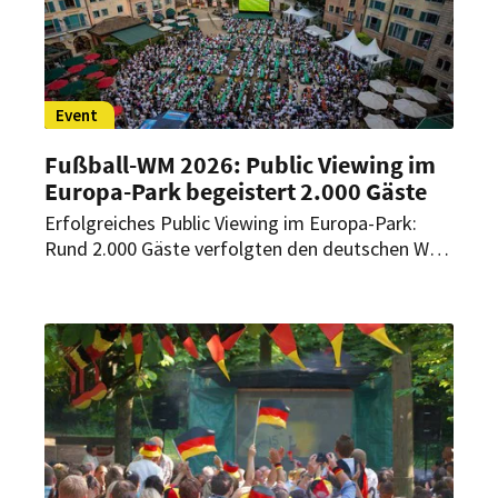
Besonderheiten des Public-Viewing-Konzepts
und dessen Bedeutung für das Gästeerlebnis.
Event
Fußball-WM 2026: Public Viewing im
Europa-Park begeistert 2.000 Gäste
Erfolgreiches Public Viewing im Europa-Park:
Rund 2.000 Gäste verfolgten den deutschen WM-
Auftakt beim Public Viewing auf der Piazza des
Hotels „Colosseo“. Auch weitere Partien sollen
dort unter freiem Himmel übertragen werden.