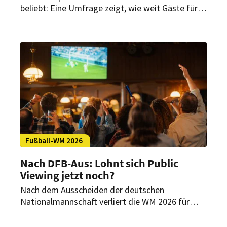
beliebt: Eine Umfrage zeigt, wie weit Gäste für
einen attraktiven Außenplatz fahren, wie lange
sie bleiben und welche Bedeutung
hundefreundliche Angebote haben.
Fußball-WM 2026
Nach DFB-Aus: Lohnt sich Public
Viewing jetzt noch?
Nach dem Ausscheiden der deutschen
Nationalmannschaft verliert die WM 2026 für
viele deutsche Fans an Zugkraft. Doch für
Gastronomen können sich Public-Viewing-Events