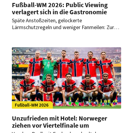
Fußball-WM 2026: Public Viewing
verlagert sich in die Gastronomie
Späte Anstoßzeiten, gelockerte
Lärmschutzregeln und weniger Fanmeilen: Zur
Fußball-WM 2026 dürfte das Public Viewing
stärker in Bars, Kneipen und Biergärten
stattfinden. Für Gastronomen ergeben sich
dadurch zusätzliche Umsatzchancen – auch, weil
es noch eine gute Nachricht für die Branche gibt.
Fußball-WM 2026
Unzufrieden mit Hotel: Norweger
ziehen vor Viertelfinale um