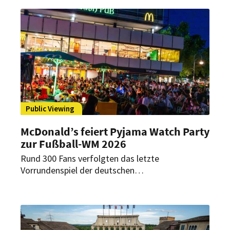
trotzdem weiter lohnen – aber nur, wenn
Nachfrage, Personal und Kosten realistisch
kalkuliert werden.
Public Viewing
McDonald’s feiert Pyjama Watch Party
zur Fußball-WM 2026
Rund 300 Fans verfolgten das letzte
Vorrundenspiel der deutschen
Fußballnationalmannschaft in einem McDonald’s-
Restaurant in Berlin. Die nächtliche WM-Aktion
setzte auf Public Viewing mit Pyjama-Motto,
Getränke-Refills und prominenter Fußball-
Expertise.