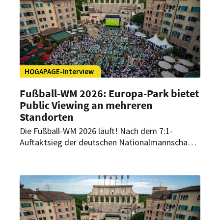
HOGAPAGE-Interview
Fußball-WM 2026: Europa-Park bietet
Public Viewing an mehreren
Standorten
Die Fußball-WM 2026 läuft! Nach dem 7:1-
Auftaktsieg der deutschen Nationalmannschaft
gegen Curaçao herrscht vielerorts große WM-
Stimmung – auch im Europa-Park Erlebnis-
Resort. Rund 2.000 Gäste verfolgten die Partie
beim Public Viewing auf der Piazza des Hotels
„Colosseo“. Frank Müller, Direktor F&B Hotels,
spricht im HOGAPAGE-Interview über die