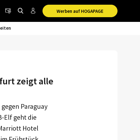
Werben auf HOGAPAGE
eiten
rt zeigt alle
m gegen Paraguay
-Elf geht die
arriott Hotel
eim Frühstück.