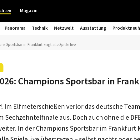
chten
Magazin
Panorama
Technik
Netzwelt
Ausstattung
Produktneuh
 Sportsbar in Frankfurt zeigt alle Spiele live
w
26: Champions Sportsbar in Frankfu
er! Im Elfmeterschießen verlor das deutsche Tea
m Sechzehntelfinale aus. Doch auch ohne die DFB
iter. In der Champions Sportsbar im Frankfurt M
lle Spiele live übertragen – selbst nachts oder b