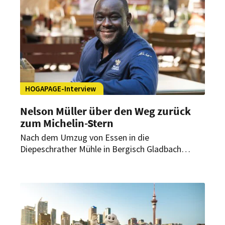
HOGAPAGE-Interview
Nelson Müller über den Weg zurück
zum Michelin-Stern
Nach dem Umzug von Essen in die
Diepeschrather Mühle in Bergisch Gladbach
musste sich Nelson Müllers Restaurant „Schote“
in einem völlig neuen Umfeld erneut beweisen.
Im Interview mit HOGAPAGE spricht der
Spitzenkoch über den Neustart, den
zurückgewonnenen Michelin-Stern und die
Zukunft des Restaurants.