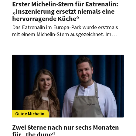
Erster Michelin-Stern für Eatrenalin:
„Inszenierung ersetzt niemals eine
hervorragende Küche“
Das Eatrenalin im Europa-Park wurde erstmals
mit einem Michelin-Stern ausgezeichnet. Im
Interview mit HOGAPAGE spricht Executive Chef
Peter Hagen-Wiest über kulinarische Qualität in
einem multisensorischen Konzept und die
Zukunft der Erlebnisgastronomie im Fine-Dining-
Bereich.
Guide Michelin
Zwei Sterne nach nur sechs Monaten
für „the dune“