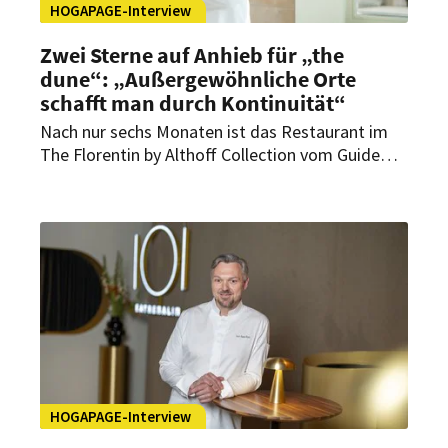
HOGAPAGE-Interview
Zwei Sterne auf Anhieb für „the
dune“: „Außergewöhnliche Orte
schafft man durch Kontinuität“
Nach nur sechs Monaten ist das Restaurant im
The Florentin by Althoff Collection vom Guide
Michelin mit gleich zwei Sternen ausgezeichnet
worden. Im Interview mit HOGAPAGE
spricht Küchenchef Niclas Nußbaumer über den
schnellen Erfolg, steigende Erwartungen und die
Bedeutung Frankfurts als Genussdestination.
HOGAPAGE-Interview