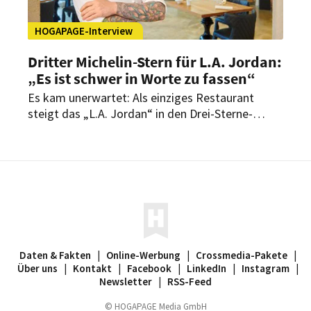
HOGAPAGE-Interview
Dritter Michelin-Stern für L.A. Jordan:
„Es ist schwer in Worte zu fassen“
Es kam unerwartet: Als einziges Restaurant
steigt das „L.A. Jordan“ in den Drei-Sterne-
Olymp des Guide Michelin auf. Im Interview mit
HOGAPAGE spricht Executive Chef Daniel
Schimkowitsch über den Moment danach, ein
Team, das zur Familie wurde, und die neue
internationale Strahlkraft für Deidesheim und die
Pfalz.
Daten & Fakten
|
Online-Werbung
|
Crossmedia-Pakete
|
Über uns
|
Kontakt
|
Facebook
|
LinkedIn
|
Instagram
|
Newsletter
|
RSS-Feed
© HOGAPAGE Media GmbH