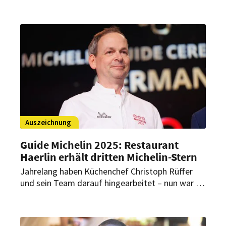
für die Schweiz 2025 veröffentlicht. Während die
Drei-Sterne-Spitze stabil bleibt, erfährt vor allem
die Zwei-Sterne-Kategorie einen Aufschwung.
Auszeichnung
Guide Michelin 2025: Restaurant
Haerlin erhält dritten Michelin-Stern
Jahrelang haben Küchenchef Christoph Rüffer
und sein Team darauf hingearbeitet – nun war es
endlich so weit: Das Restaurant Haerlin im Hotel
Vier Jahreszeiten wurde am Dienstagabend in
Frankfurt mit drei Michelin-Sternen geehrt.