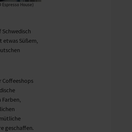
 © Espresso House)
uf Schwedisch
it etwas Süßem,
eutschen
r Coffeeshops
dische
n Farben,
lichen
emütliche
 geschaffen.