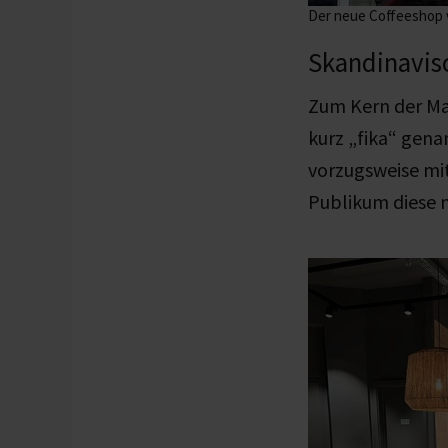
Der neue Coffeeshop v
Skandinavis
Zum Kern der Mar
kurz „fika“ gena
vorzugsweise mi
Publikum diese n