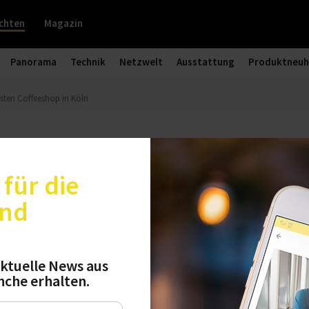
chten
Magazin
Panorama
Technik
Netzwelt
Ausstattung
Produktneuh
rsten Coffeeshop in Köln
e eröffnet ersten Coffeeshop in K
für die
und
es West: Der erste Coffeeshop des schwedischen
tadt an den Start gegangen. Mindestens zehn we
sten fünf Jahren in der Region Köln, Düsseldorf
ktuelle News aus
nche erhalten.