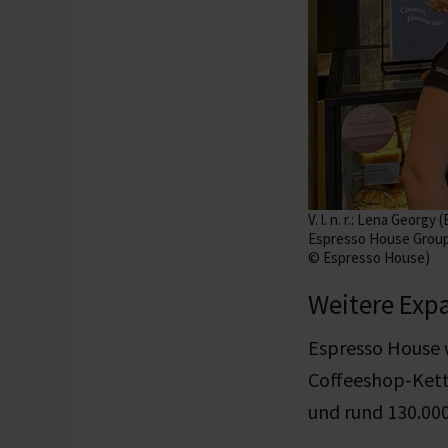
V. l. n. r.: Lena Geo
Espresso House Group)
© Espresso House)
Weitere Exp
Espresso House 
Coffeeshop-Kette
und rund 130.000