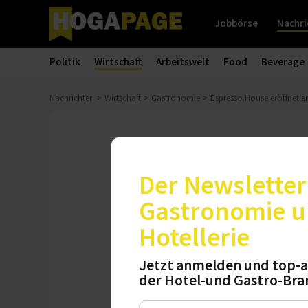
Jobbörse
Nachri
Politik
Wirtschaft
Arbeitswelt
Food
Beverage
Nachrichten
Wirtschaft
Gastronomie
Espresso House eröffnet e
Eröffnung
Espresso Hous
Der Newsletter 
Gastronomie 
Espresso House go
Hotellerie
in der Kölner Süds
sollen in den näch
Jetzt anmelden und top-a
Wuppertal folgen.
der Hotel-und Gastro-Bra