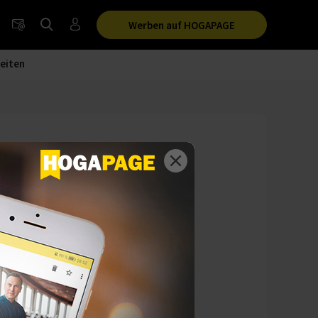
Werben auf HOGAPAGE
eiten
öln
 Unternehmens ist
itere Coffeeshops
, Bonn und