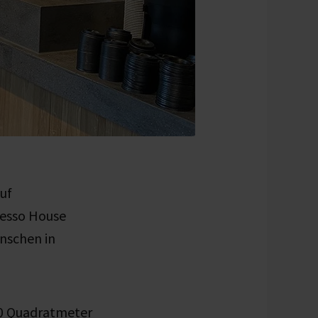
uf
resso House
enschen in
00 Quadratmeter