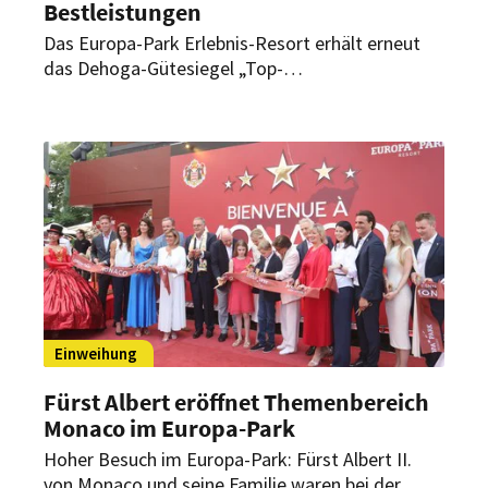
Bestleistungen
Das Europa-Park Erlebnis-Resort erhält erneut
das Dehoga-Gütesiegel „Top-
Ausbildungsbetrieb“. Zugleich erzielten mehrere
Azubis besondere Ergebnisse bei Wettbewerben
und Abschlussprüfungen.
Einweihung
Fürst Albert eröffnet Themenbereich
Monaco im Europa-Park
Hoher Besuch im Europa-Park: Fürst Albert II.
von Monaco und seine Familie waren bei der