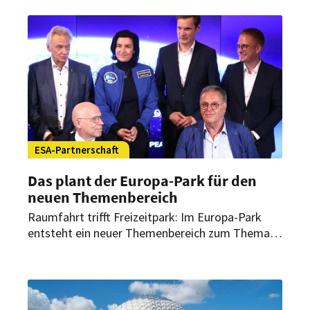
Peter Hagen-Wiest über kulinarische Qualität in
einem multisensorischen Konzept und die
Zukunft der Erlebnisgastronomie im Fine-Dining-
Bereich.
ESA-Partnerschaft
Das plant der Europa-Park für den
neuen Themenbereich
Raumfahrt trifft Freizeitpark: Im Europa-Park
entsteht ein neuer Themenbereich zum Thema
Weltraum. Die europäische Raumfahrtagentur
ESA und der Park unterzeichnen deshalb eine
gemeinsame Erklärung.