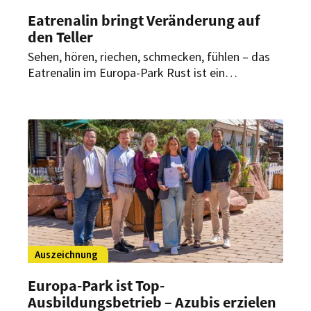
Eatrenalin bringt Veränderung auf
den Teller
Sehen, hören, riechen, schmecken, fühlen – das
Eatrenalin im Europa-Park Rust ist ein
Restaurant der Sinne. Gäste nehmen in den
sogenannten Floating Chairs Platz und
durchqueren nicht nur verschiedene Räume,
sondern auch verschiedene Genusswelten. Ab
Mai wartet dabei eine neue Menü-Komposition
auf die Besucher.
Auszeichnung
Europa-Park ist Top-
Ausbildungsbetrieb – Azubis erzielen