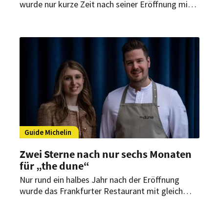
wurde nur kurze Zeit nach seiner Eröffnung mit
zwei Michelin-Sternen ausgezeichnet. Im
Interview mit HOGAPAGE spricht Chef de Cuisine
Jens Madsen über das Konzept Culinary
Nomadism und die Frage, wie sich Kreativität
und Kontinuität nach einem solchen Erfolg
verbinden lassen.
Guide Michelin
Zwei Sterne nach nur sechs Monaten
für „the dune“
Nur rund ein halbes Jahr nach der Eröffnung
wurde das Frankfurter Restaurant mit gleich
zwei Michelin-Sternen ausgezeichnet.
Küchenchef Niclas Nußbaumer und Gastgeberin