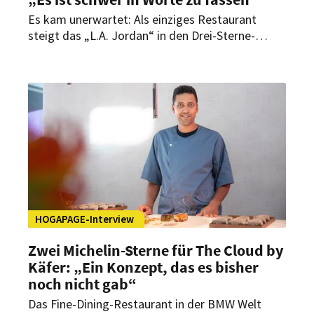
Es kam unerwartet: Als einziges Restaurant
steigt das „L.A. Jordan“ in den Drei-Sterne-
Olymp des Guide Michelin auf. Im Interview mit
HOGAPAGE spricht Executive Chef Daniel
Schimkowitsch über den Moment danach, ein
Team, das zur Familie wurde, und die neue
internationale Strahlkraft für Deidesheim und die
Pfalz.
HOGAPAGE-Interview
Zwei Michelin-Sterne für The Cloud by
Käfer: „Ein Konzept, das es bisher
noch nicht gab“
Das Fine-Dining-Restaurant in der BMW Welt