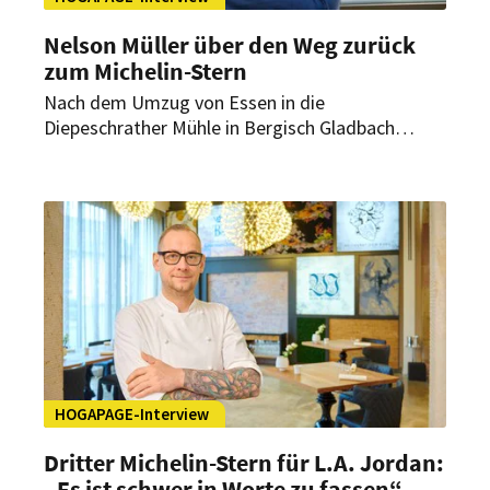
Nelson Müller über den Weg zurück
zum Michelin-Stern
Nach dem Umzug von Essen in die
Diepeschrather Mühle in Bergisch Gladbach
musste sich Nelson Müllers Restaurant „Schote“
in einem völlig neuen Umfeld erneut beweisen.
Im Interview mit HOGAPAGE spricht der
Spitzenkoch über den Neustart, den
zurückgewonnenen Michelin-Stern und die
Zukunft des Restaurants.
HOGAPAGE-Interview
Dritter Michelin-Stern für L.A. Jordan:
„Es ist schwer in Worte zu fassen“