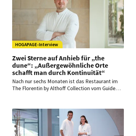
HOGAPAGE-Interview
Zwei Sterne auf Anhieb für „the
dune“: „Außergewöhnliche Orte
schafft man durch Kontinuität“
Nach nur sechs Monaten ist das Restaurant im
The Florentin by Althoff Collection vom Guide
Michelin mit gleich zwei Sternen ausgezeichnet
worden. Im Interview mit HOGAPAGE
spricht Küchenchef Niclas Nußbaumer über den
schnellen Erfolg, steigende Erwartungen und die
Bedeutung Frankfurts als Genussdestination.