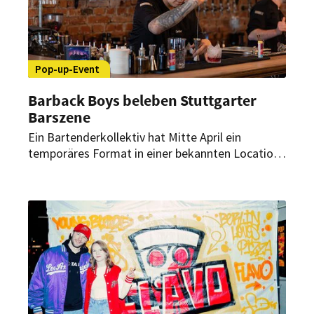
Pop-up-Event
Barback Boys beleben Stuttgarter
Barszene
Ein Bartenderkollektiv hat Mitte April ein
temporäres Format in einer bekannten Location
umgesetzt. Im Fokus standen Austausch,
handwerkliche Qualität und ein zeitgemäßes
Erlebnis. Das Konzept zog sowohl
Branchenvertreter als auch interessierte
Besucher an.