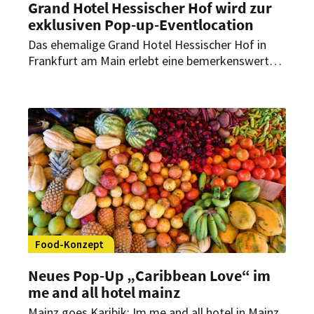
Grand Hotel Hessischer Hof wird zur
exklusiven Pop-up-Eventlocation
Das ehemalige Grand Hotel Hessischer Hof in
Frankfurt am Main erlebt eine bemerkenswerte
Transformation. In Zusammenarbeit zwischen
dem inhabergeführten Immobilien-Investment-
Manager Peakside Capital Advisors („Peakside“)
und dem Placemaking-Start-up
Peoplegoingplaces verwandelt sich dieses
historische Gebäude in eine exklusive Pop-up-
Location.
Food-Konzept
Neues Pop-Up „Caribbean Love“ im
me and all hotel mainz
Mainz goes Karibik: Im me and all hotel in Mainz