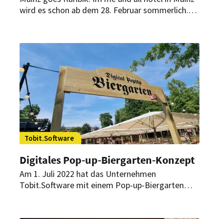
wird es schon ab dem 28. Februar sommerlich.
Mit dem neuen Pop-Up-Konzept „Caribbean
Love“ bringt das Hofheimer Catering-
Unternehmen „Schiller 9“ eine karibische
Stimmung in das Boutique-Hotel.
Tobit.Software
Digitales Pop-up-Biergarten-Konzept
Am 1. Juli 2022 hat das Unternehmen
Tobit.Software mit einem Pop-up-Biergarten
eine weitere digitale Gastronomie in Ahaus
eröffnet. Bestellen und Bezahlen ist hier nur
digital möglich.