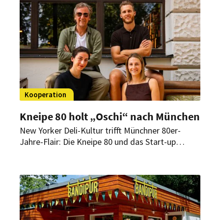
Kooperation
Kneipe 80 holt „Oschi“ nach München
New Yorker Deli-Kultur trifft Münchner 80er-
Jahre-Flair: Die Kneipe 80 und das Start-up
„Oschi“ starten Ende August ein Pastrami-Pop-
up auf dem Münchner Viktualienmarkt.
Anschließend soll das Sandwich-Konzept
dauerhaft in beide Standorte der Kneipe 80
einziehen.