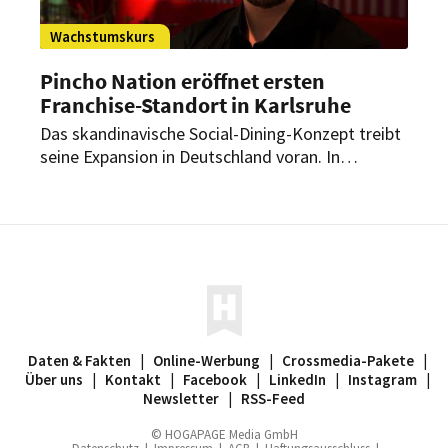
Wachstumskurs
Pincho Nation eröffnet ersten
Franchise-Standort in Karlsruhe
Das skandinavische Social-Dining-Konzept treibt
seine Expansion in Deutschland voran. In
Karlsruhe entsteht 2026 der erste
partnergeführte Standort im Bundesgebiet.
Daten & Fakten
|
Online-Werbung
|
Crossmedia-Pakete
|
Über uns
|
Kontakt
|
Facebook
|
LinkedIn
|
Instagram
|
Newsletter
|
RSS-Feed
© HOGAPAGE Media GmbH