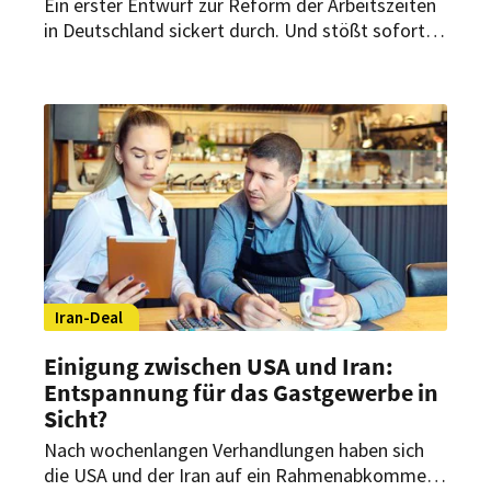
Ein erster Entwurf zur Reform der Arbeitszeiten
in Deutschland sickert durch. Und stößt sofort
auf Widerspruch. Es geht um den
Achtstundentag – und um mehr Flexibilität bei
Dienstplänen, wie ihn Hotels und Restaurants
bereits seit langem fordern.
Iran-Deal
Einigung zwischen USA und Iran:
Entspannung für das Gastgewerbe in
Sicht?
Nach wochenlangen Verhandlungen haben sich
die USA und der Iran auf ein Rahmenabkommen