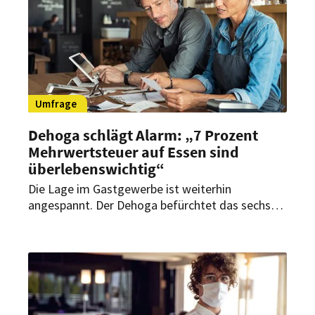
Umfrage
Dehoga schlägt Alarm: „7 Prozent
Mehrwertsteuer auf Essen sind
überlebenswichtig“
Die Lage im Gastgewerbe ist weiterhin
angespannt. Der Dehoga befürchtet das sechste
Verlustjahr in Folge für die Branche. Präsident
Guido Zöllick fordert daher entschlossenes
Handeln der Politik und Steuerfairness.