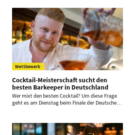
umweltbewussten Bars weiter fördern und
auszeichnen. Dieses Jahr gibt es dabei ein
vorgegebenes Thema.
Wettbewerb
Cocktail-Meisterschaft sucht den
besten Barkeeper in Deutschland
Wer mixt den besten Cocktail? Um diese Frage
geht es am Dienstag beim Finale der Deutschen
Cocktail-Meisterschaft in Göttingen. Zehn
Barkeeper wollen die fünfköpfige Jury mit ihren
Kreationen überzeugen. Allerdings: Um zu
gewinnen, müssen die Teilnehmer mit mehr als