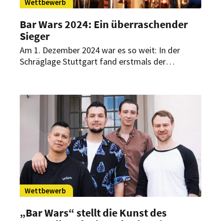
Wettbewerb
Bar Wars 2024: Ein überraschender
Sieger
Am 1. Dezember 2024 war es so weit: In der
Schräglage Stuttgart fand erstmals der
Wettbewerb Bar Wars statt. Acht Bartender
traten im Eins-gegen-eins-Duell gegeneinander
an. Überraschend war, wer den Sieg davontragen
konnte.
Wettbewerb
„Bar Wars“ stellt die Kunst des