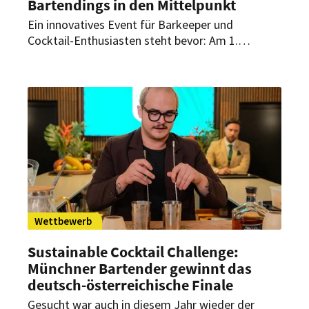
Bartendings in den Mittelpunkt
Ein innovatives Event für Barkeeper und
Cocktail-Enthusiasten steht bevor: Am 1.
Dezember 2024 startet in der Schräglage
Stuttgart der Wettbewerb „Bar Wars“. Acht
Bartender treten hierbei im Eins-gegen-eins-
Duell gegeneinander an und messen sich in ihrer
Kreativität, Technik und Expertise.
Wettbewerb
Sustainable Cocktail Challenge:
Münchner Bartender gewinnt das
deutsch-österreichische Finale
Gesucht war auch in diesem Jahr wieder der