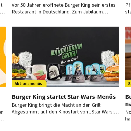
st
Vor 50 Jahren eröffnete Burger King sein erstes
Pf
Restaurant in Deutschland. Zum Jubiläum
st
startet die Marke eine bundesweite Kampagne
Im
n
mit limitierten Angeboten und einer
Ki
Gewinnchance.
Aktionsmenüs
S
Burger King startet Star-Wars-Menüs
B
n
Burger King bringt die Macht an den Grill:
Abgestimmt auf den Kinostart von „Star Wars:
en
No
The Mandalorian und Grogu“ bringt die Fast-
ha
Food-Kette limitierte Star-Wars-Menüs in seine
Fo