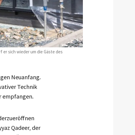
 er sich wieder um die Gäste des
igen Neuanfang.
vativer Technik
er empfangen.
ederzueröffnen
yyaz Qadeer, der