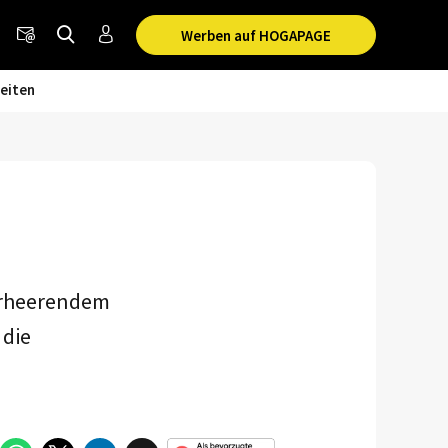
Werben auf HOGAPAGE
eiten
verheerendem
 die