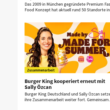
Das 2009 in München gegründete Premium Fa
Food Konzept hat aktuell rund 50 Standorte in
Deutschland und Österreich. Anfang des
kommenden Jahrs soll am Münchner Flughafe
am Terminal 2 der Betrieb aufgenommen
werden. Allein in diesem Jahr sind noch 11
weitere Neueröffnungen geplant.
Zusammenarbeit
Burger King kooperiert erneut mit
Sally Özcan
Burger King Deutschland und Sally Özcan setz
ihre Zusammenarbeit weiter fort. Gemeinsam
bringen sie vier neue Dessert-Kreationen in die