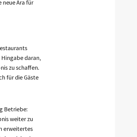
 neue Ära für
estaurants
r Hingabe daran,
is zu schaffen.
h für die Gäste
g Betriebe:
nis weiter zu
n erweitertes