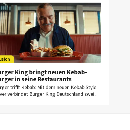
 die Mini-Burger auch in einer pflanzlichen
riante – mit einer Neuheit.
usion
urger King bringt neuen Kebab-
rger in seine Restaurants
rger trifft Kebab: Mit dem neuen Kebab Style
ver verbindet Burger King Deutschland zwei
linarische Ikonen. Zum Launch setzt der
stemgastronom auf eine besondere
operation.