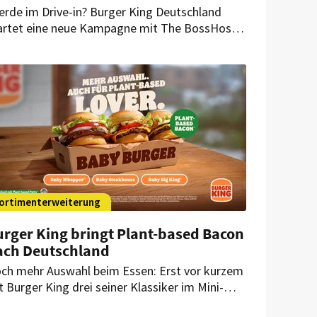
erde im Drive-in? Burger King Deutschland
artet eine neue Kampagne mit The BossHoss.
 Mittelpunkt stehen ein Western-Spot, die
ng’s Collection und der King’s Steakhouse.
ortimenterweiterung
urger King bringt Plant-based Bacon
ach Deutschland
ch mehr Auswahl beim Essen: Erst vor kurzem
t Burger King drei seiner Klassiker im Mini-
rmat in seine Restaurants gebracht. Jetzt gibt