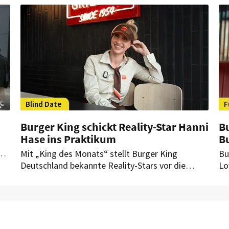
Restaurants.
es
Va
Blind Date
F
Burger King schickt Reality-Star Hanni
B
Hase ins Praktikum
Bu
Mit „King des Monats“ stellt Burger King
Bu
Deutschland bekannte Reality-Stars vor die
Lo
Herausforderung eines Praktikums. Diesmal
ku
geht Hanni Hase im beliebten Social-Media-
Sy
Format auf ein kulinarisches Blind Date.
Ko