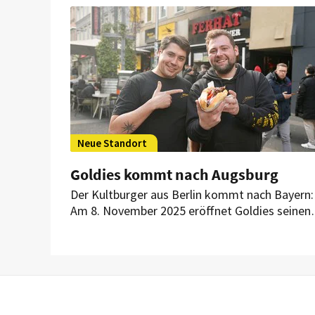
Restaurants des Systemgastronomen.
Neue Standort
Goldies kommt nach Augsburg
Der Kultburger aus Berlin kommt nach Bayern:
Am 8. November 2025 eröffnet Goldies seinen
ersten Standort im Freistaat – in der
Maximilianstraße 17 in Augsburg. Schon einen
Tag vorher will das Team um Vladislav Gachyn
und Kajo Hiesl das mit einem besonderen
Opening feiern.