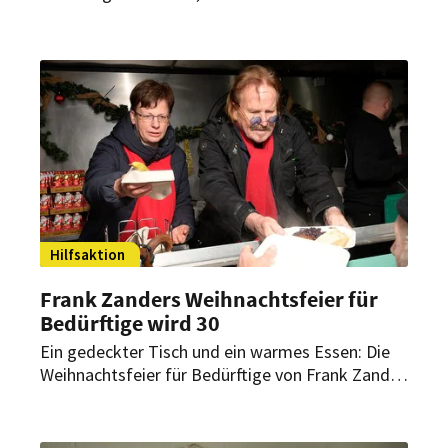
ist die Zeit der inneren Einkehr, der Dankbarkeit
und des Gebens. So auch in Düsseldorf. Hier
durfte die Elterninitiative Kinderkrebsklinik
Geschenke aus der Wunschbaum-Aktion
entgegennehmen.
Hilfsaktion
Frank Zanders Weihnachtsfeier für
Bedürftige wird 30
Ein gedeckter Tisch und ein warmes Essen: Die
Weihnachtsfeier für Bedürftige von Frank Zander
ist eine Berliner Tradition. In diesem Jahr findet
sie bereits zum 30. Mal statt. Wird künftig an der
Speisekarte gefeilt?