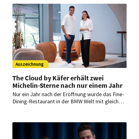
„Dehoga Bayern“-Vizepräsidenten für das
Gastgewerbe, die bayerische Wirtschaft und die
regionale Wirtschaftsentwicklung.
Auszeichnung
The Cloud by Käfer erhält zwei
Michelin-Sterne nach nur einem Jahr
Nur ein Jahr nach der Eröffnung wurde das Fine-
Dining-Restaurant in der BMW Welt mit gleich
zwei Michelin-Sternen ausgezeichnet. Der Guide
Michelin würdigt damit das Konzept von
Küchenchef Jens Madsen und seinem Team, das
internationale Einflüsse mit präzisem Handwerk
verbindet.