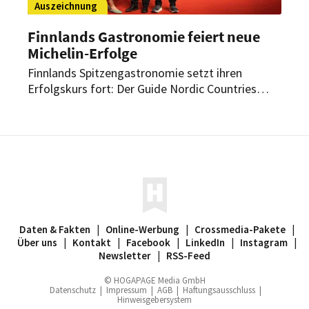
Auszeichnung
Finnlands Gastronomie feiert neue
Michelin-Erfolge
Finnlands Spitzengastronomie setzt ihren
Erfolgskurs fort: Der Guide Nordic Countries
2026 zeichnet ein Restaurant mit einem zweiten
Stern aus; ein weiteres erhält erstmals einen
Stern. Insgesamt zählt das Land nun acht Sterne-
Restaurants.
Daten & Fakten
|
Online-Werbung
|
Crossmedia-Pakete
|
Über uns
|
Kontakt
|
Facebook
|
LinkedIn
|
Instagram
|
Newsletter
|
RSS-Feed
© HOGAPAGE Media GmbH
Datenschutz
|
Impressum
|
AGB
|
Haftungsausschluss
|
Hinweisgebersystem