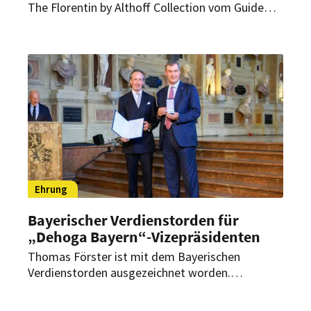
The Florentin by Althoff Collection vom Guide
Michelin mit gleich zwei Sternen ausgezeichnet
worden. Im Interview mit HOGAPAGE
spricht Küchenchef Niclas Nußbaumer über den
schnellen Erfolg, steigende Erwartungen und die
Bedeutung Frankfurts als Genussdestination.
Ehrung
Bayerischer Verdienstorden für
„Dehoga Bayern“-Vizepräsidenten
Thomas Förster ist mit dem Bayerischen
Verdienstorden ausgezeichnet worden.
Ministerpräsident Markus Söder würdigte damit
das langjährige ehrenamtliche Engagement des