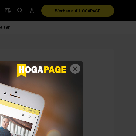
Werben auf HOGAPAGE
eiten
zept
s Angebot neu aus.
richte und