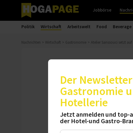
Jobbörse
Nachri
Politik
Wirtschaft
Arbeitswelt
Food
Beverage
Nachrichten
Wirtschaft
Gastronomie
Atelier Sanssouci setzt au
Bistronomie
Atelier Sanss
Der Newsletter 
Gastronomie 
Das Restaurant in 
Hotellerie
Statt eines starre
individuelle Wahlm
Jetzt anmelden und top-a
der Hotel-und Gastro-Bra
Freitag, 05.06.2026, 11:10 Uh