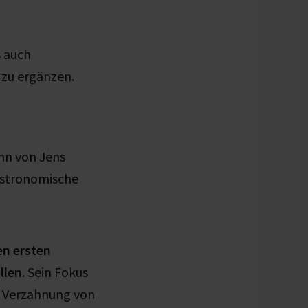
s auch
 zu ergänzen.
nn von Jens
astronomische
en ersten
llen
. Sein Fokus
n Verzahnung von