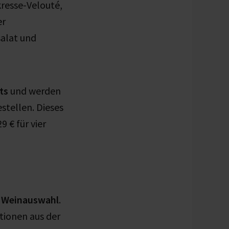
resse-Velouté,
er
salat und
ts
und werden
stellen. Dieses
9 € für vier
 Weinauswahl
.
tionen aus der