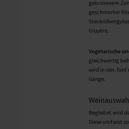
gebratenem Zand
geschmorter Rin
Steckrübengulas
Gruyère.
Vegetarische un
gleichwertig beh
wird in vier, fün
Gänge.
Weinauswahl
Begleitet wird 
Diese umfasst so