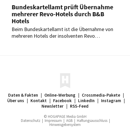
Bundeskartellamt prüft Übernahme
mehrerer Revo-Hotels durch B&B
Hotels
Beim Bundeskartellamt ist die Übernahme von
mehreren Hotels der insolventen Revo
Hospitality Group durch B&B Hotels angemeldet
worden. Das Vorhaben befindet sich derzeit in
der Vorprüfung. Welche Standorte betroffen sind,
bleibt vorerst offen.
Daten & Fakten
|
Online-Werbung
|
Crossmedia-Pakete
|
Über uns
|
Kontakt
|
Facebook
|
LinkedIn
|
Instagram
|
Newsletter
|
RSS-Feed
© HOGAPAGE Media GmbH
Datenschutz
|
Impressum
|
AGB
|
Haftungsausschluss
|
Hinweisgebersystem