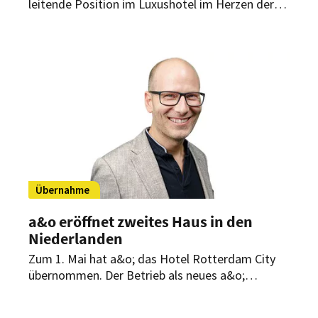
leitende Position im Luxushotel im Herzen der
Autostadt. Damit kehrt der gebürtige
Unterfranke nach 18 Jahren Auslandsaufenthalt
erstmalig zurück nach Deutschland.
Übernahme
a&o eröffnet zweites Haus in den
Niederlanden
Zum 1. Mai hat a&o; das Hotel Rotterdam City
übernommen. Der Betrieb als neues a&o;
Rotterdam City läuft nahtlos weiter. Schrittweise
Umbau- und Renovierungsarbeiten sollen bis