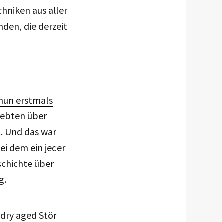
hniken aus aller
den, die derzeit
nun erstmals
rlebten über
. Und das war
ei dem ein jeder
schichte über
g.
 dry aged Stör