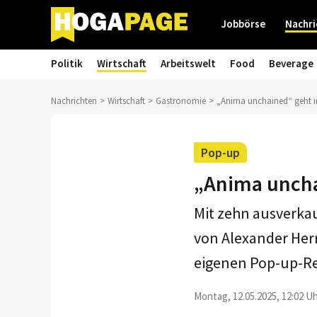
Jobbörse
Nachri
Politik
Wirtschaft
Arbeitswelt
Food
Beverage
Nachrichten
Wirtschaft
Gastronomie
„Anima unchained“ geht i
Pop-up
„Anima uncha
Mit zehn ausverka
von Alexander Her
eigenen Pop-up-Re
Montag, 12.05.2025, 12:02 Uh