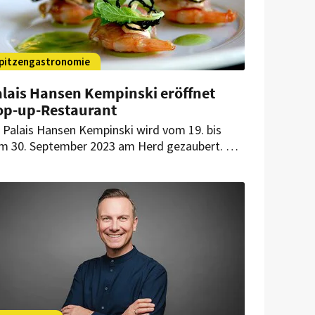
pitzengastronomie
alais Hansen Kempinski eröffnet
op-up-Restaurant
 Palais Hansen Kempinski wird vom 19. bis
m 30. September 2023 am Herd gezaubert. Die
iden Gastköche Simon Prokscha und Gerald
rtmann begeistern im Pop-up-Restaurant mit
ro-asiatischer Küche auf Sterneniveau.