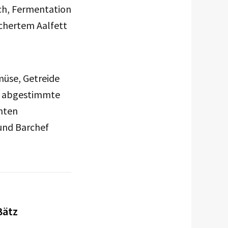
sch, Fermentation
chertem Aalfett
müse, Getreide
ne abgestimmte
hten
 und Barchef
Bätz