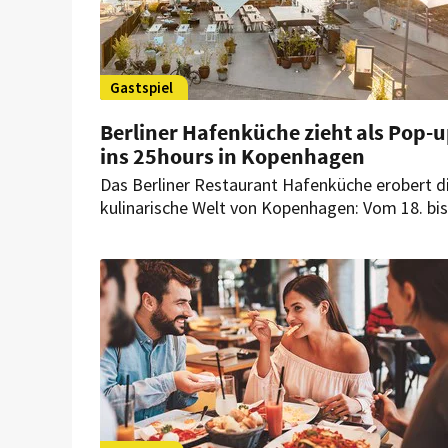
Gastspiel
Berliner Hafenküche zieht als Pop-
ins 25hours in Kopenhagen
Das Berliner Restaurant Hafenküche erobert d
kulinarische Welt von Kopenhagen: Vom 18. bis
23. März 2025 ist das Team zu Gast im 25hour
Hotel in Kopenhagen und bringt mit kreativen,
innovativen Food-Ideen Berlin in die dänische
Hauptstadt.