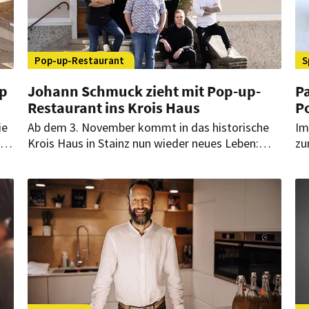
Pop-up-Restaurant
S
up
Johann Schmuck zieht mit Pop-up-
P
Restaurant ins Krois Haus
P
ie
Ab dem 3. November kommt in das historische
Im
Krois Haus in Stainz nun wieder neues Leben:
zu
s
Drei-Haubenkoch Johann Schmuck zieht mit
be
seinem Team für einen Monat in die
Ko
altehrwürdigen Gemäuer ein.
eu