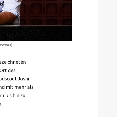
Hasenau)
gezeichneten
Ort des
odscout Joshi
nd mit mehr als
n bis hin zu
.