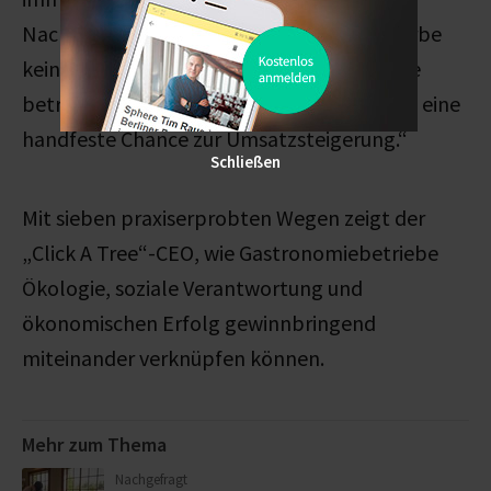
Nachhaltigkeit ist im modernen Gastgewerbe
kein reiner Imagefaktor mehr, sondern eine
betriebswirtschaftliche Notwendigkeit und eine
handfeste Chance zur Umsatzsteigerung.“
Schließen
Mit sieben praxiserprobten Wegen zeigt der
„Click A Tree“-CEO, wie Gastronomiebetriebe
Ökologie, soziale Verantwortung und
ökonomischen Erfolg gewinnbringend
miteinander verknüpfen können.
Mehr zum Thema
Nachgefragt