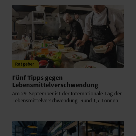
hat sich umgehört: In einem zweiteiligen Beitrag
berichten jeweils drei Gastro-Profis von ihren
Erfahrungen aus der Praxis.
Ratgeber
Fünf Tipps gegen
Lebensmittelverschwendung
Am 29. September ist der Internationale Tag der
Lebensmittelverschwendung. Rund 1,7 Tonnen
fallen davon jährlich in der Außer-Haus-
Verpflegung an. Doch bereits mit kleinen
Änderung kann der Müll reduziert – und sogar zu
Geld gemacht werden.