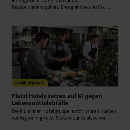
Im Angesicht von Klimawandel,
Ressourcenknappheit, Energiekrise und Co.
sollten Gastronomiebetriebe immer stärker auf
Nachhaltigkeit setzen. Wie Restaurants
nachhaltige Konzepte erfolgreich umsetzen
können, verrät Philip Gutschke, Bereichsleiter für
Energiebeschaffung bei der wattline GmbH, im
Interview mit HOGAPAGE.
Nachhaltigkeit
Platzl Hotels setzen auf KI gegen
Lebensmittelabfälle
Die Münchner Hotelgruppe nutzt in ihren Küchen
künftig ein digitales System zur Analyse von
Speiseresten. Ziel ist es, Abfälle messbar zu