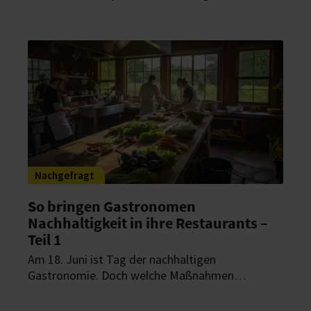
– der erste Teil der HOGAPAGE-Serie zeigte
bereits, wie es der Gastro-Branche mit kleinen
Schritten gelingt, sich nachhaltig aufzustellen. Im
zweiten Teil berichten weitere Gastro-Profis von
ihren Nachhaltigkeitsmaßnahmen und welche
Erfahrungen sie damit gemacht haben.
Nachgefragt
So bringen Gastronomen
Nachhaltigkeit in ihre Restaurants –
Teil 1
Am 18. Juni ist Tag der nachhaltigen
Gastronomie. Doch welche Maßnahmen
ergreifen Gastronomen, um ihre Restaurants
möglichst nachhaltig zu gestalten? HOGAPAGE