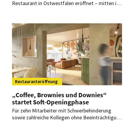
Restaurant in Ostwestfalen eröffnet – mitten im
Bielefelder Shoppingcenter Loom. Damit verfügt
Frittenwerk nun über 47. Standorte
deutschlandweit.
Restauranteröffnung
„Coffee, Brownies und Downies“
startet Soft-Openingphase
Für zehn Mitarbeiter mit Schwerbehinderung
sowie zahlreiche Kollegen ohne Beeinträchtigung
hat eine neue berufliche Zeitrechnung begonnen:
Das inklusive Café in Oberursel ist mit ihnen in