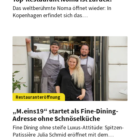
Das weltberühmte Noma öffnet wieder: In
Kopenhagen erfindet sich das
Gourmetrestaurant ab heute neu. Obwohl, nicht
ganz. Ex-Starkoch Redzepi ist in neuer Rolle mit
dabei.
Restauranteröffnung
„M.eins19“ startet als Fine-Dining-
Adresse ohne Schnöselküche
Fine Dining ohne steife Luxus-Attitüde: Spitzen-
Patissière Julia Schmid eröffnet mit dem