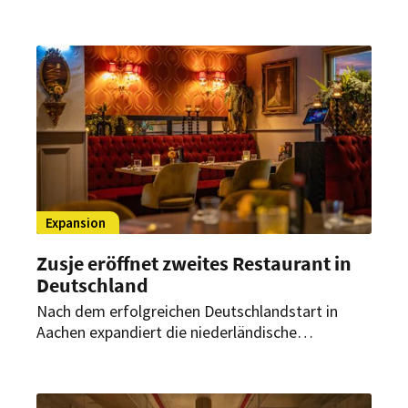
„M.eins19“ in Wien eine neue Adresse für
zeitgemäße Küche mit regionalen Zutaten,
fairen Preisen und monatlichen Gastkoch-
Events.
Expansion
Zusje eröffnet zweites Restaurant in
Deutschland
Nach dem erfolgreichen Deutschlandstart in
Aachen expandiert die niederländische
Erlebnisgastronomie-Marke weiter. Ende Juli
2026 soll in Düsseldorf der zweite deutsche
Standort eröffnen.