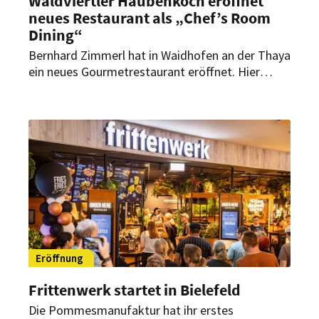
Waldviertler Haubenkoch eröffnet
neues Restaurant als „Chef’s Room
Dining“
Bernhard Zimmerl hat in Waidhofen an der Thaya
ein neues Gourmetrestaurant eröffnet. Hier
verbindet der Zwei-Haubenkoch französische
Kochkunst mit den Aromen aus dem Waldviertel
und Japan.
Eröffnung
Frittenwerk startet in Bielefeld
Die Pommesmanufaktur hat ihr erstes