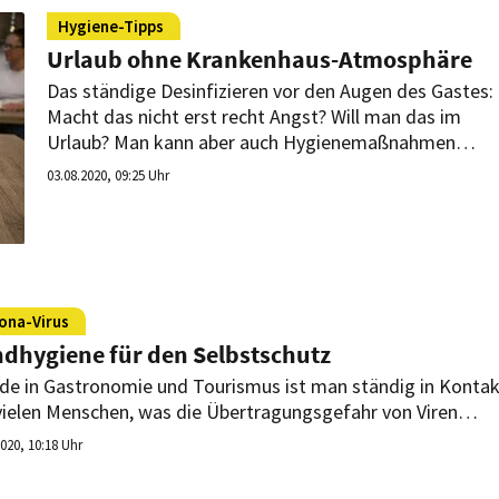
Hygiene-Tipps
Urlaub ohne Krankenhaus-Atmosphäre
Das ständige Desinfizieren vor den Augen des Gastes:
Macht das nicht erst recht Angst? Will man das im
Urlaub? Man kann aber auch Hygienemaßnahmen
effektiv und gleichzeitig diskret treffen.
03.08.2020, 09:25 Uhr
ona-Virus
dhygiene für den Selbstschutz
de in Gastronomie und Tourismus ist man ständig in Konta
vielen Menschen, was die Übertragungsgefahr von Viren
nstigt. Regelmäßige Handdesinfektion ist eine
2020, 10:18 Uhr
ungsvolle Gegenmaßnahme.