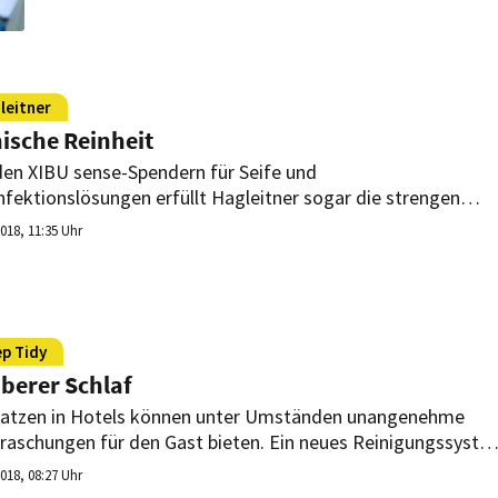
leitner
nische Reinheit
den XIBU sense-Spendern für Seife und
nfektionslösungen erfüllt Hagleitner sogar die strengen
enhaus-Kriterien, wie jetzt eine offizielle Expertise
2018, 11:35 Uhr
ätigt.
ep Tidy
berer Schlaf
atzen in Hotels können unter Umständen unangenehme
raschungen für den Gast bieten. Ein neues Reinigungssyste
pricht jetzt perfekte Hygiene auch in diesem Bereich.
2018, 08:27 Uhr