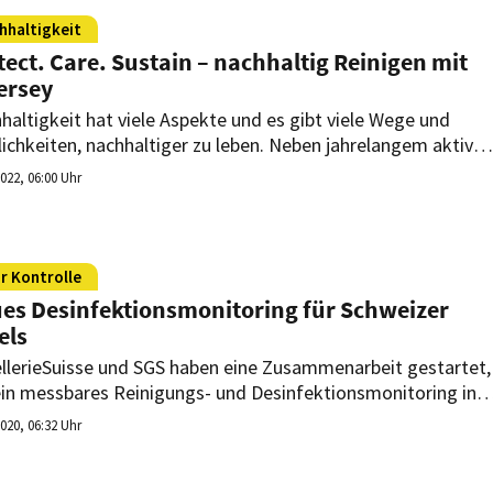
hhaltigkeit
tect. Care. Sustain – nachhaltig Reinigen mit
ersey
haltigkeit hat viele Aspekte und es gibt viele Wege und
ichkeiten, nachhaltiger zu leben. Neben jahrelangem aktiven
gement bei bekannten Umweltschutz-Institutionen
2022, 06:00 Uhr
ickelte Diversey über die letzten Jahre innovative
uktlösungen für die nachhaltige Reinigung.
r Kontrolle
es Desinfektionsmonitoring für Schweizer
els
llerieSuisse und SGS haben eine Zusammenarbeit gestartet,
in messbares Reinigungs- und Desinfektionsmonitoring in
Schweizer Hotellerie zu lancieren.
2020, 06:32 Uhr