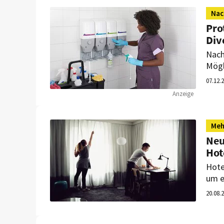
Nac
Pro
Div
Nach
Mögl
Enga
07.12.
entw
Anzeige
Prod
Meh
Neu
Hot
Hote
um e
der 
20.08.