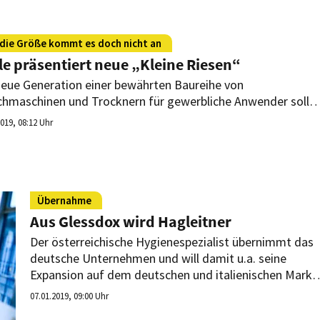
 die Größe kommt es doch nicht an
le präsentiert neue „Kleine Riesen“
neue Generation einer bewährten Baureihe von
hmaschinen und Trocknern für gewerbliche Anwender soll
gleichbleibend wenig Platzbedarf noch mehr
2019, 08:12 Uhr
ungsvermögen bieten.
Übernahme
Aus Glessdox wird Hagleitner
Der österreichische Hygienespezialist übernimmt das
deutsche Unternehmen und will damit u.a. seine
Expansion auf dem deutschen und italienischen Markt
vorantreiben.
07.01.2019, 09:00 Uhr