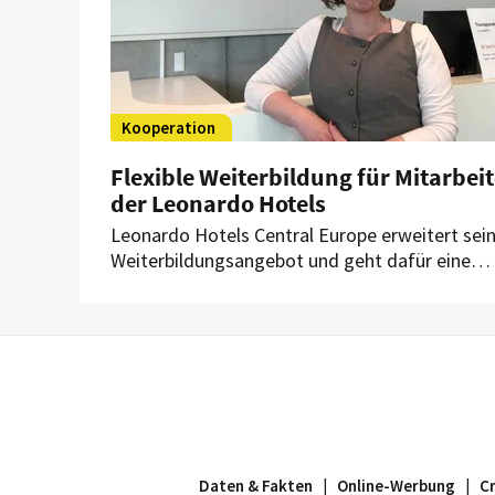
Kooperation
Flexible Weiterbildung für Mitarbeit
der Leonardo Hotels
Leonardo Hotels Central Europe erweitert sei
Weiterbildungsangebot und geht dafür eine
Kooperation mit der SRH Fernhochschule ein.
Ziel der Partnerschaft ist es, Mitarbeitern flexi
akademische Weiterbildungsmöglichkeiten zu
bieten und so deren berufliche Entwicklung
gezielt zu fördern.
Daten & Fakten
|
Online-Werbung
|
C