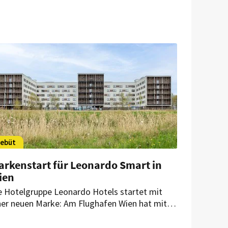
ebüt
arkenstart für Leonardo Smart in
ien
e Hotelgruppe Leonardo Hotels startet mit
ner neuen Marke: Am Flughafen Wien hat mit
m Leonardo Smart Vienna Airport das erste
us des neuen Brand-Konzepts eröffnet.