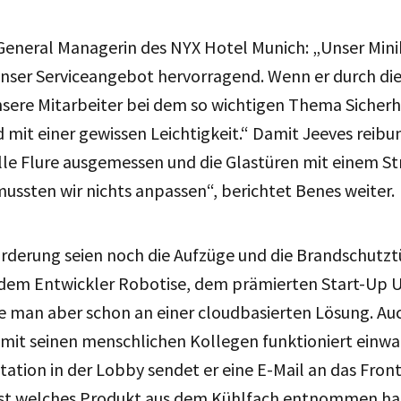
 General Managerin des NYX Hotel Munich: „Unser Min
nser Serviceangebot hervorragend. Wenn er durch die 
nsere Mitarbeiter bei dem so wichtigen Thema Sicherh
mit einer gewissen Leichtigkeit.“ Damit Jeeves reibu
le Flure ausgemessen und die Glastüren mit einem St
ussten wir nichts anpassen“, berichtet Benes weiter.
rderung seien noch die Aufzüge und die Brandschutzt
em Entwickler Robotise, dem prämierten Start-Up 
e man aber schon an einer cloudbasierten Lösung. Auc
it seinen menschlichen Kollegen funktioniert einwan
tation in der Lobby sendet er eine E-Mail an das Front
ast welches Produkt aus dem Kühlfach entnommen hat