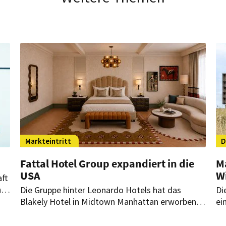
Markteintritt
D
Fattal Hotel Group expandiert in die
M
USA
W
aft
n
Die Gruppe hinter Leonardo Hotels hat das
Di
das
Blakely Hotel in Midtown Manhattan erworben.
ei
n
Es ist die erste Akquisition der Fattal Hotel
de
Group in den USA. Nach einer Renovierung soll
Ha