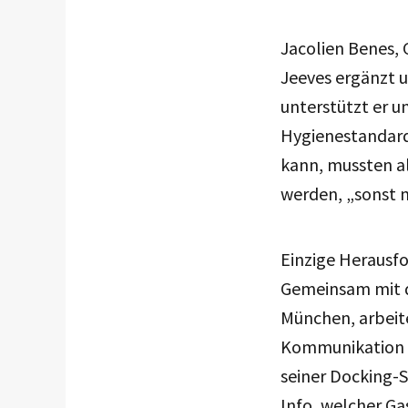
Jacolien Benes,
Jeeves ergänzt u
unterstützt er u
Hygienestandard 
kann, mussten al
werden, „sonst m
Einzige Herausfo
Gemeinsam mit d
München, arbeit
Kommunikation m
seiner Docking-S
Info, welcher G