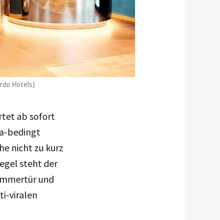
rdo Hotels)
rtet ab sofort
na-bedingt
e nicht zu kurz
egel steht der
Zimmertür und
i-viralen