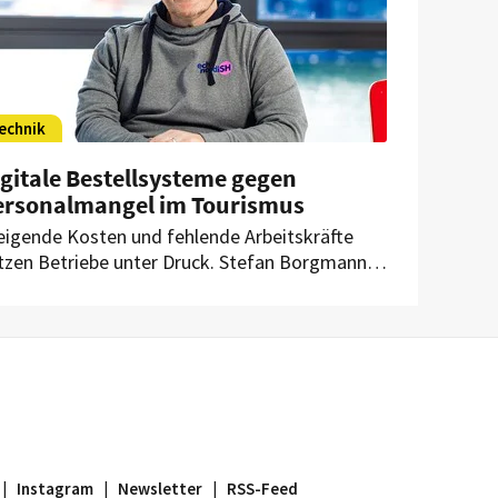
echnik
gitale Bestellsysteme gegen
ersonalmangel im Tourismus
eigende Kosten und fehlende Arbeitskräfte
tzen Betriebe unter Druck. Stefan Borgmann,
schäftsführer der Tourismus-Agentur
hleswig-Holstein, sieht Innovationen und eine
ärkere Nebensaison als mögliche Ansätze.
|
Instagram
|
Newsletter
|
RSS-Feed