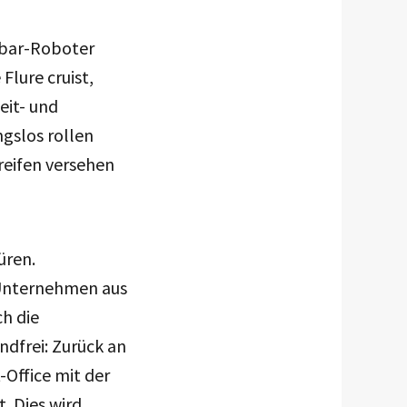
ibar-Roboter
Flure cruist,
eit- und
ngslos rollen
reifen versehen
üren.
Unternehmen aus
h die
dfrei: Zurück an
-Office mit der
. Dies wird