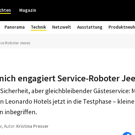
chten
Magazin
Panorama
Technik
Netzwelt
Ausstattung
Produktneuh
ice-Roboter Jeeves
nich engagiert Service-Roboter Je
icherheit, aber gleichbleibender Gästeservice: 
n Leonardo Hotels jetzt in die Testphase – kleine
 inbegriffen.
r, Autor:
Kristina Presser