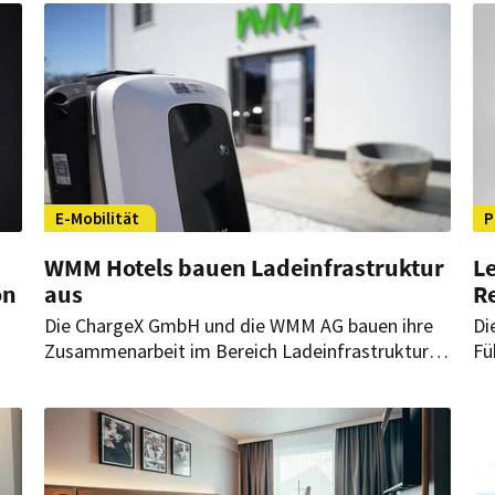
das Haus 2027 als Premium-Hotel
Es
wiedereröffnen.
di
E-Mobilität
P
WMM Hotels bauen Ladeinfrastruktur
L
on
aus
Re
Die ChargeX GmbH und die WMM AG bauen ihre
Di
Zusammenarbeit im Bereich Ladeinfrastruktur
Fü
l
weiter aus. Ziel ist es, jeden der mehr als 100
üb
Hotelstandorte der Tochtergesellschaft WMM
Ex
n
Hotel Betriebs GmbH mit eigener
Ladeinfrastruktur auszustatten.