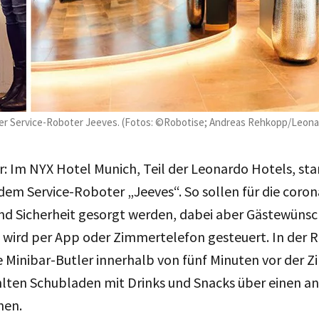
der Service-Roboter Jeeves. (Fotos: ©Robotise; Andreas Rehkopp/Leona
r: Im NYX Hotel Munich, Teil der Leonardo Hotels, sta
 dem Service-Roboter „Jeeves“. So sollen für die coro
nd Sicherheit gesorgt werden, dabei aber Gästewünsch
wird per App oder Zimmertelefon gesteuert. In der R
 Minibar-Butler innerhalb von fünf Minuten vor der 
hlten Schubladen mit Drinks und Snacks über einen ant
nen.