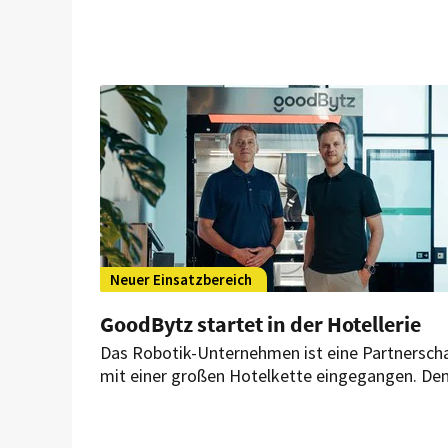
Neuer Einsatzbereich
GoodBytz startet in der Hotellerie
Das Robotik-Unternehmen ist eine Partnersch
mit einer großen Hotelkette eingegangen. De
Auftakt bildet ein Hotel in Wien. Damit bringt 
Unternehmen seine Küchenroboter erstmals i
die Hotellerie.