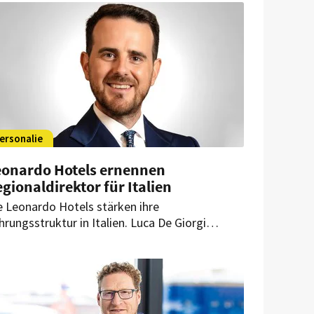
 verbindet nachhaltige Holzarchitektur,
gitale Services und funktionales Design.
ersonalie
eonardo Hotels ernennen
gionaldirektor für Italien
e Leonardo Hotels stärken ihre
hrungsstruktur in Italien. Luca De Giorgi
ernimmt die Verantwortung für Strategie,
pansion und operative Steuerung im Markt.