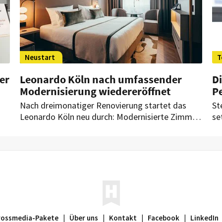
Neustart
T
er
Leonardo Köln nach umfassender
Di
Modernisierung wiedereröffnet
P
n
Nach dreimonatiger Renovierung startet das
St
Leonardo Köln neu durch: Modernisierte Zimmer,
se
neugestaltete öffentliche Bereiche und
Ge
ble
aufgewertete Tagungsräume sollen das Hotel
Sc
für Geschäfts- und Städtereisende
st
gleichermaßen attraktiver machen.
rossmedia-Pakete
|
Über uns
|
Kontakt
|
Facebook
|
LinkedIn