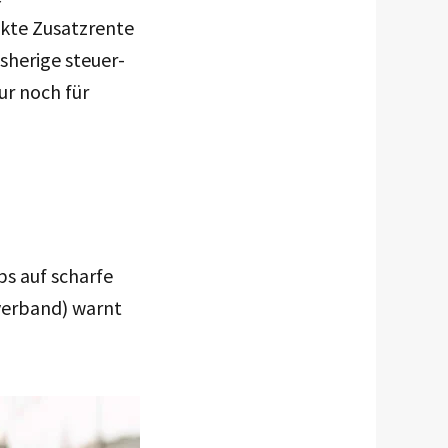
ckte Zusatzrente
isherige steuer-
ur noch für
s auf scharfe
verband) warnt