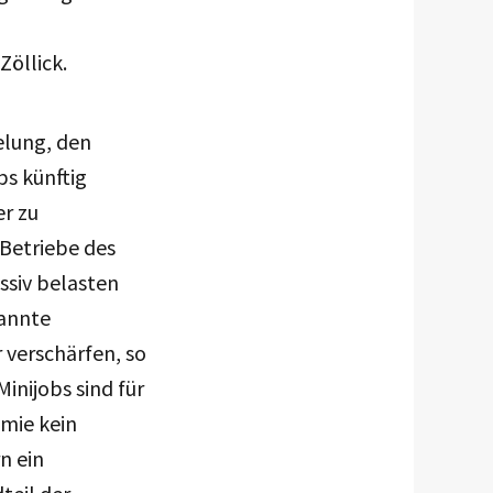
Zöllick.
lung, den
bs künftig
er zu
Betriebe des
siv belasten
annte
 verschärfen, so
inijobs sind für
mie kein
n ein