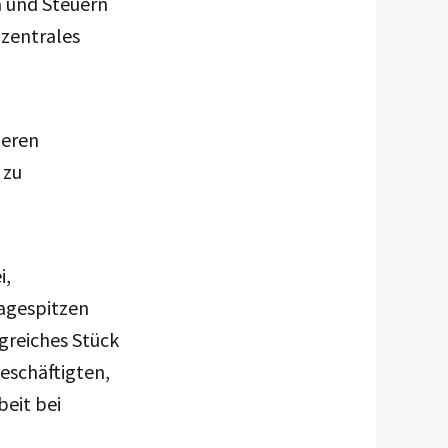
n und Steuern
 zentrales
leren
 zu
i,
agespitzen
lgreiches Stück
eschäftigten,
beit bei