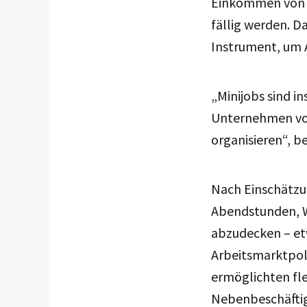
Einkommen von 6
fällig werden. Da
Instrument, um A
„Minijobs sind i
Unternehmen von
organisieren“, be
Nach Einschätzu
Abendstunden, W
abzudecken – etw
Arbeitsmarktpoli
ermöglichten fle
Nebenbeschäftig