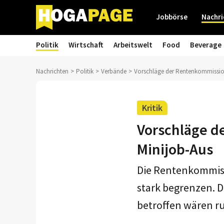
Jobbörse
Nachri
Politik
Wirtschaft
Arbeitswelt
Food
Beverage
Nachrichten
Politik
Verbände
Vorschläge der Rentenkommissio
Kritik
Vorschläge d
Minijob-Aus
Die Rentenkommiss
stark begrenzen. D
betroffen wären ru