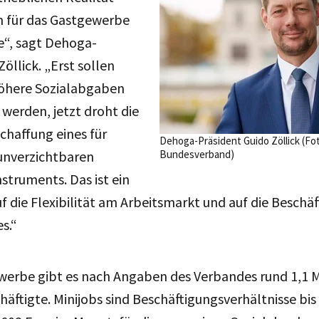
n für das Gastgewerbe
e“, sagt Dehoga-
öllick. „Erst sollen
höhere Sozialabgaben
 werden, jetzt droht die
chaffung eines für
Dehoga-Präsident Guido Zöllick (F
unverzichtbaren
Bundesverband)
struments. Das ist ein
uf die Flexibilität am Arbeitsmarkt und auf die Beschä
s.“
werbe gibt es nach Angaben des Verbandes rund 1,1 M
häftigte. Minijobs sind Beschäftigungsverhältnisse bis