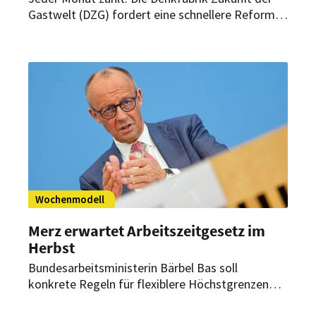
Gastwelt (DZG) fordert eine schnellere Reform
der Arbeitszeitregelung. Aus Sicht der DZG
brauchen Betriebe in Tourismus, Hospitality und
Gastronomie bereits vor der Sommersaison 2026
mehr Flexibilität beim Personaleinsatz.
Wochenmodell
Merz erwartet Arbeitszeitgesetz im
Herbst
Bundesarbeitsministerin Bärbel Bas soll
konkrete Regeln für flexiblere Höchstgrenzen
vorlegen. Gerade für nicht tarifgebundene Hotels