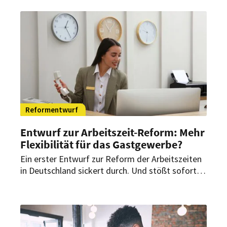
und Restaurants könnte die Ausgestaltung
entscheidend sein.
Reformentwurf
Entwurf zur Arbeitszeit-Reform: Mehr
Flexibilität für das Gastgewerbe?
Ein erster Entwurf zur Reform der Arbeitszeiten
in Deutschland sickert durch. Und stößt sofort
auf Widerspruch. Es geht um den
Achtstundentag – und um mehr Flexibilität bei
Dienstplänen, wie ihn Hotels und Restaurants
bereits seit langem fordern.