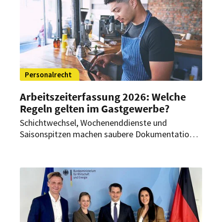
Personalrecht
Arbeitszeiterfassung 2026: Welche
Regeln gelten im Gastgewerbe?
Schichtwechsel, Wochenenddienste und
Saisonspitzen machen saubere Dokumentation in
der Branche anspruchsvoll. Gleichzeitig haben
EuGH und BAG die Pflichten der Betriebe
deutlich geschärft. Für Arbeitgeber und
Arbeitnehmer geht es damit um
Gesundheitsschutz, Planbarkeit und weniger
Streit über Mehrstunden und Zuschläge.