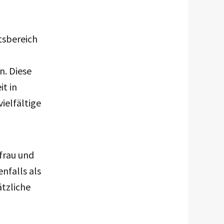
tsbereich
. Diese
it in
ielfältige
frau und
nfalls als
ätzliche