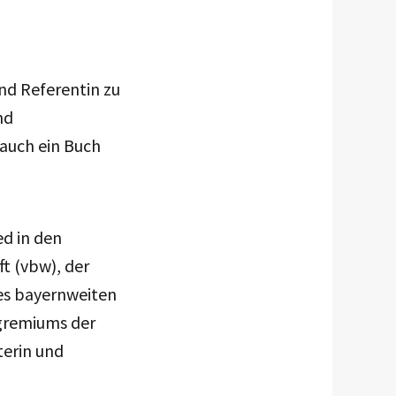
nd Referentin zu
nd
auch ein Buch
ed in den
t (vbw), der
es bayernweiten
sgremiums der
terin und