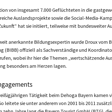
tion von insgesamt 7.000 Geflüchteten in die gastgew
lreiche Auslandsprojekte sowie die Social-Media-Kam
ukunft“ hat sie initiiert, teilweise mit bundesweiter A
weit anerkannte Bildungsexpertin wurde Droux vom Bu
g (BIBB) offiziell als Sachverständige und Koordinator
rufen, wobei ihr hier die Themen „wertschätzende Au
ung besonders am Herzen lagen.
 Engagements
eißigjährigen Tätigkeit beim Dehoga Bayern kamen vi
o leitete sie unter anderem von 2001 bis 2011 zusätzli
n zehn Jahre lang die Bayern Tourist GmbH (BTG), die