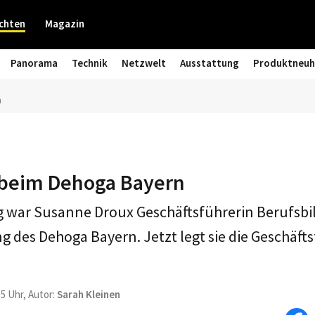
chten
Magazin
Panorama
Technik
Netzwelt
Ausstattung
Produktneuh
n
 beim Dehoga Bayern
g war Susanne Droux Geschäftsführerin Berufsb
g des Dehoga Bayern. Jetzt legt sie die Geschäft
55 Uhr, Autor:
Sarah Kleinen