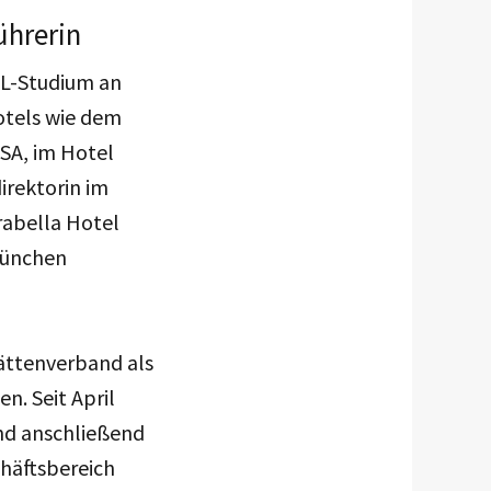
ührerin
WL-Studium an
otels wie dem
SA, im Hotel
irektorin im
rabella Hotel
München
ättenverband als
n. Seit April
und anschließend
chäftsbereich