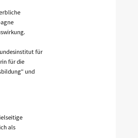
erbliche
pagne
uswirkung.
ndesinstitut für
in für die
sbildung“ und
elseitige
ch als