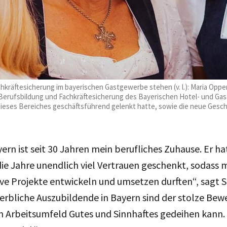
chkräftesicherung im bayerischen Gastgewerbe stehen (v. l.): Maria Opp
 Berufsbildung und Fachkräftesicherung des Bayerischen Hotel- und G
dieses Bereiches geschäftsführend gelenkt hatte, sowie die neue Geschä
rn ist seit 30 Jahren mein berufliches Zuhause. Er hat
die Jahre unendlich viel Vertrauen geschenkt, sodass
tive Projekte entwickeln und umsetzen durften“, sagt 
rbliche Auszubildende in Bayern sind der stolze Bewe
 Arbeitsumfeld Gutes und Sinnhaftes gedeihen kann.