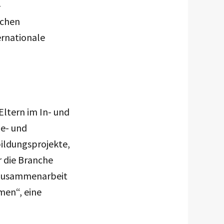
-
ichen
ernationale
ltern im In- und
ie- und
ildungsprojekte,
r die Branche
r Zusammenarbeit
men“, eine