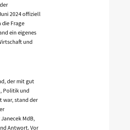
 der
uni 2024 offiziell
m die Frage
and ein eigenes
irtschaft und
d, der mit gut
 Politik und
 war, stand der
er
r Janecek MdB,
nd Antwort. Vor