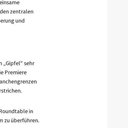
meinsame
 den zentralen
ierung und
 „Gipfel“ sehr
ie Premiere
Branchengrenzen
strichen.
 Roundtable in
m zu überführen.