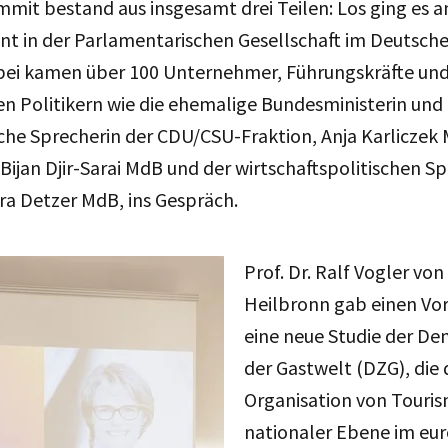
mit bestand aus insgesamt drei Teilen: Los ging es am
nt in der Parlamentarischen Gesellschaft im Deutsch
bei kamen über 100 Unternehmer, Führungskräfte und
n Politikern wie die ehemalige Bundesministerin und
che Sprecherin der CDU/CSU-Fraktion, Anja Karliczek
Bijan Djir-Sarai MdB und der wirtschaftspolitischen Sp
ra Detzer MdB, ins Gespräch.
Prof. Dr. Ralf Vogler vo
Heilbronn gab einen Vor
eine neue Studie der De
der Gastwelt (DZG), die 
Organisation von Touris
nationaler Ebene im eu