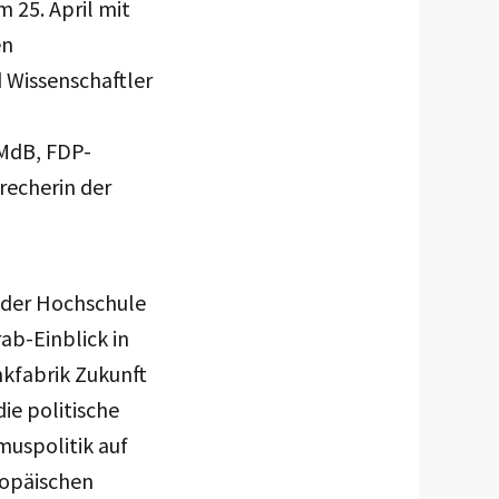
 25. April mit
en
 Wissenschaftler
 MdB, FDP-
recherin der
n der Hochschule
ab-Einblick in
nkfabrik Zukunft
die politische
muspolitik auf
ropäischen