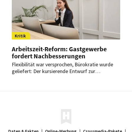
Kritik
Arbeitszeit-Reform: Gastgewerbe
fordert Nachbesserungen
Flexibilität war versprochen, Bürokratie wurde
geliefert: Der kursierende Entwurf zur
Arbeitszeit-Reform stößt im Gastgewerbe auf
deutlichen Widerspruch. Statt mehr Spielraum
sehen Branchenverbände vor allem neue Hürden
und zusätzliche Bürokratie.
Daten & Fakten
|
Online-Werbung
|
Crossmedia-Pakete
|