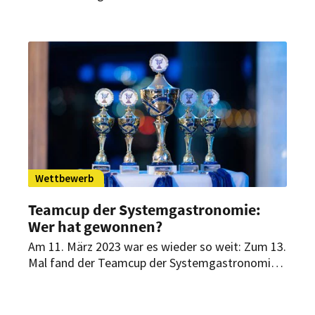
Systemgastronomie 2023 enden bald! Nur noch
bis zum 7. Juli 2023 können sich potenzielle
Preisträger bewerben oder im Rahmen einer
Vorschlagsbewerbung nominiert werden.
Wettbewerb
Teamcup der Systemgastronomie:
Wer hat gewonnen?
Am 11. März 2023 war es wieder so weit: Zum 13.
Mal fand der Teamcup der Systemgastronomie
statt. 100 Nachwuchskräfte aus ganz
Deutschland wetteiferten an der Beruflichen
Schule Elmshorn bei Hamburg um den Sieg.