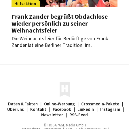
Hilfsaktion
Frank Zander begrüßt Obdachlose
wieder persönlich zu seiner
Weihnachtsfeier
Die Weihnachtsfeier für Bedürftige von Frank
Zander ist eine Berliner Tradition. Im
vergangenen Jahr konnte der Schlagerstar nicht
mit dabei sein. Jetzt konnte er seine Gäste
wieder persönlich begrüßen.
Daten & Fakten
|
Online-Werbung
|
Crossmedia-Pakete
|
Über uns
|
Kontakt
|
Facebook
|
LinkedIn
|
Instagram
|
Newsletter
|
RSS-Feed
© HOGAPAGE Media GmbH