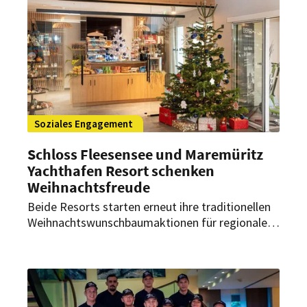
Wochenende am Meer an Familien, die sich 2025
keinen Urlaub leisten konnten.
Soziales Engagement
Schloss Fleesensee und Maremüritz
Yachthafen Resort schenken
Weihnachtsfreude
Beide Resorts starten erneut ihre traditionellen
Weihnachtswunschbaumaktionen für regionale
Kinder- und Jugendeinrichtungen. Gäste,
Mitarbeiter und Partner können Wünsche vom
Baum erfüllen und so gemeinsame
Weihnachtsfreude schenken.