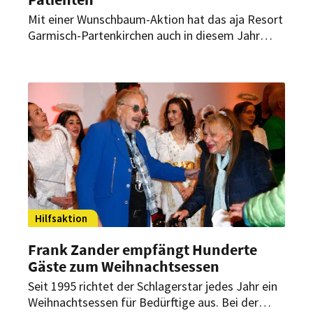
Mit einer Wunschbaum-Aktion hat das aja Resort
Garmisch-Partenkirchen auch in diesem Jahr
rheumakranken Kindern eine Freude gemacht.
Rund 80 junge Patienten der Rheuma-
Kinderklinik durften sich über erfüllte
Weihnachtswünsche freuen – ermöglicht durch
das Engagement der Gäste und des Hotelteams.
Hilfsaktion
Frank Zander empfängt Hunderte
Gäste zum Weihnachtsessen
Seit 1995 richtet der Schlagerstar jedes Jahr ein
Weihnachtsessen für Bedürftige aus. Bei der