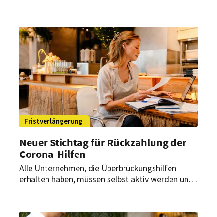
wechselnden Personal zählen auch Vorgaben der
Organisatoren dazu. Trotzdem haben
Arbeitssicherheit und Gesundheitsschutz
Vorrang.
Fristverlängerung
Neuer Stichtag für Rückzahlung der
Corona-Hilfen
Alle Unternehmen, die Überbrückungshilfen
erhalten haben, müssen selbst aktiv werden und
eine Schlussabrechnung einreichen. Bereits zum
zweiten Mal wurde die Frist dafür nun verlängert.
Was gilt es hierbei zu beachten?