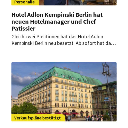
Personalie
Hotel Adlon Kempinski Berlin hat
neuen Hotelmanager und Chef
Patissier
Gleich zwei Positionen hat das Hotel Adlon
Kempinski Berlin neu besetzt. Ab sofort hat das
Traditionshaus einen neuen Hotelmanager und
einen neuen Chef Patissier. Beide
Persönlichkeiten waren zuvor bereits im Hotel
Adlon Kempinski Berlin beschäftigt und kehren
nun dorthin zurück.
Verkaufspläne bestätigt