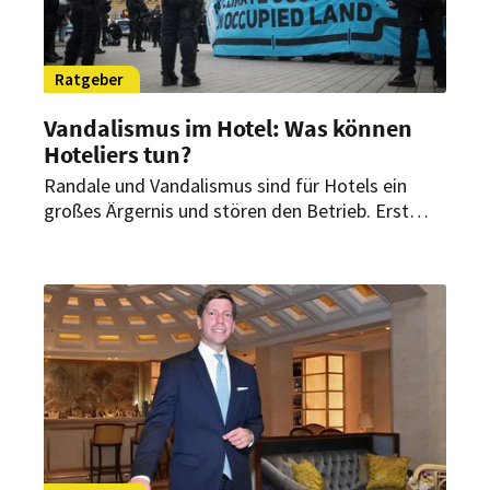
Ratgeber
Vandalismus im Hotel: Was können
Hoteliers tun?
Randale und Vandalismus sind für Hotels ein
großes Ärgernis und stören den Betrieb. Erst
kürzlich haben Klimaaktivisten mit einer
Farbattacke und Blockaden vor dem Hotel Adlon
protestiert. Wie kann sich ein Hotel schützen und
was kann es tun, wenn es doch Opfer von
Vandalismus geworden ist?