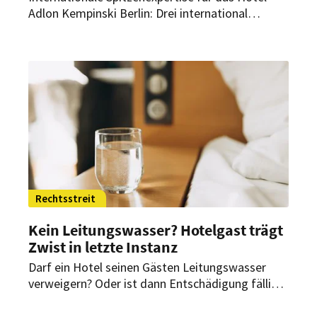
Adlon Kempinski Berlin: Drei international
erfahrene Neuzugänge verstärken das
Managementteam des Berliner Grandhotels. Sie
übernehmen Schlüsselpositionen in den
Bereichen Gastronomie, Rooms Division und
Personal.
Rechtsstreit
Kein Leitungswasser? Hotelgast trägt
Zwist in letzte Instanz
Darf ein Hotel seinen Gästen Leitungswasser
verweigern? Oder ist dann Entschädigung fällig?
In Italien sind diese Fragen jetzt geklärt worden
– höchstrichterlich.