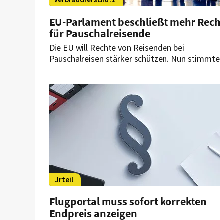
EU-Parlament beschließt mehr Rech
für Pauschalreisende
Die EU will Rechte von Reisenden bei
Pauschalreisen stärker schützen. Nun stimmte
das Parlament in Straßburg für neue Regelung
Für touristische Betriebe wie Hotels und
Ferienunterkünfte könnten sich daraus indirek
Veränderungen bei Buchungen und Stornierun
ergeben.
Urteil
Flugportal muss sofort korrekten
Endpreis anzeigen