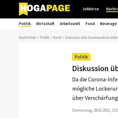
Jobbörse
Nachri
Politik
Wirtschaft
Arbeitswelt
Food
Beverage
Nachrichten
Politik
Recht
Diskussion über Einreiseverbote entb
Politik
Diskussion ü
Da die Corona-Infe
mögliche Lockerun
über Verschärfung
Donnerstag, 28.01.2021, 13: