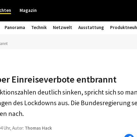
chten
Magazin
Panorama
Technik
Netzwelt
Ausstattung
Produktneuh
rannt
ber Einreiseverbote entbrannt
ktionszahlen deutlich sinken, spricht sich so man
gen des Lockdowns aus. Die Bundesregierung se
en nach.
04 Uhr, Autor:
Thomas Hack