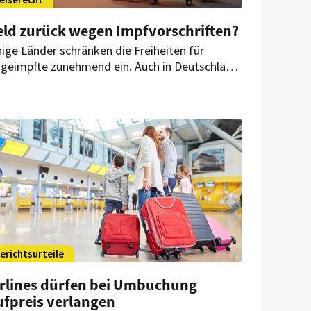
eld zurück wegen Impfvorschriften?
nige Länder schränken die Freiheiten für
geimpfte zunehmend ein. Auch in Deutschland
rd dieses Vorgehen diskutiert. Doch welche
nsequenzen hat das für die Reiseanbieter?
nnen Kunden von ihnen eine Preisminderung
rlangen?
erichtsurteile
irlines dürfen bei Umbuchung
ufpreis verlangen