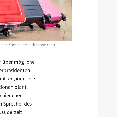
©Robert Kneschke/stock.adobe.com)
rn über mögliche
erpräsidenten
itten, indes die
ionen plant.
rschiedenen
n Sprecher des
ss derzeit