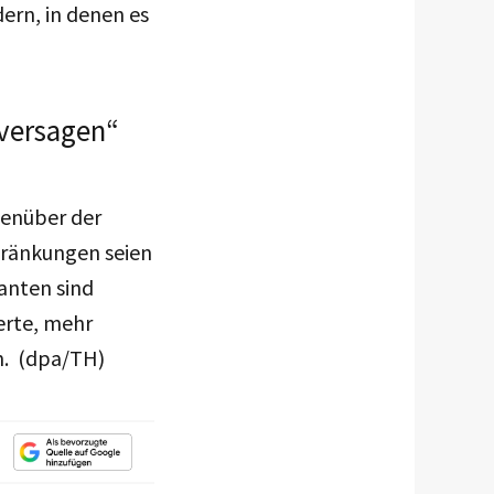
ern, in denen es
versagen“
genüber der
hränkungen seien
anten sind
derte, mehr
n. (dpa/TH)