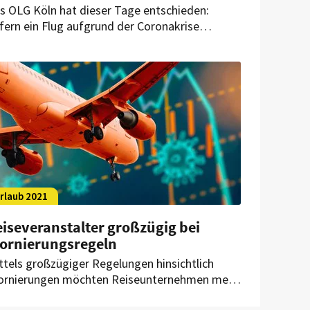
s OLG Köln hat dieser Tage entschieden:
fern ein Flug aufgrund der Coronakrise
nulliert wird, darf die Airline bei einer
buchung einen Aufpreis verlangen.
rlaub 2021
iseveranstalter großzügig bei
tornierungsregeln
ttels großzügiger Regelungen hinsichtlich
ornierungen möchten Reiseunternehmen mehr
chungen generieren und ihre Liquidität