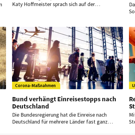
Katy Hoffmeister sprach sich auf der
n
Da
Verbraucherschutzministerkonferenz (VSMK)
So
dafür aus, die Rechte von Reisenden weiter zu
t,
an
stärken. Vor allem die Vorauszahlungen stehen in
Um
der Kritik.
Corona-Maßnahmen
U
Bund verhängt Einreisestopps nach
Re
Deutschland
S
Die Bundesregierung hat die Einreise nach
Mi
Deutschland für mehrere Länder fast ganz
St
verboten. Damit handelte Deutschland
Bu