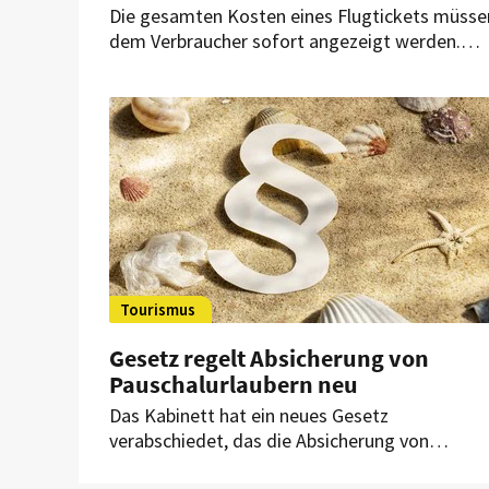
Die gesamten Kosten eines Flugtickets müsse
dem Verbraucher sofort angezeigt werden.
Hinweise darauf, dass der Preis Rabatte enthäl
reichen nicht aus. Das entschied nun das
Landgericht Leipzig.
Tourismus
Gesetz regelt Absicherung von
Pauschalurlaubern neu
Das Kabinett hat ein neues Gesetz
verabschiedet, das die Absicherung von
Urlaubern bei der Insolvenz von