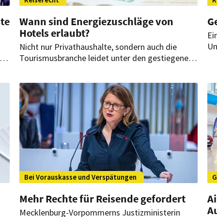
te
Wann sind Energiezuschläge von
G
Hotels erlaubt?
Ei
Un
Nicht nur Privathaushalte, sondern auch die
wi
Tourismusbranche leidet unter den gestiegenen
Ko
en.
Energiekosten. Viele Hotels erheben deswegen
Kö
Zuschläge. Ist das rechtens?
ve
t
gen
Bei Vorauskasse und Verspätungen
G
Mehr Rechte für Reisende gefordert
A
A
Mecklenburg-Vorpommerns Justizministerin