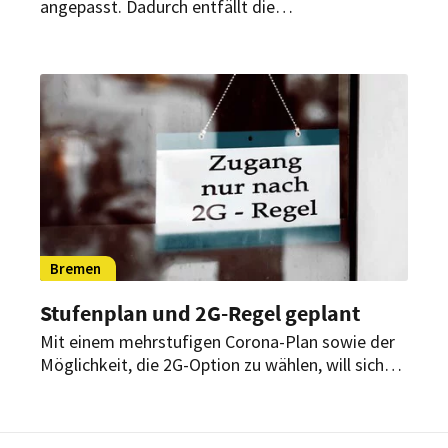
angepasst. Dadurch entfällt die
Kontaktdatenerfassung in weiten Teilen der
Gastronomie. Für Beschäftigte mit
Kundenkontakt halten die neuen Regeln jedoch
Verschärfungen bereit.
Bremen
Stufenplan und 2G-Regel geplant
Mit einem mehrstufigen Corona-Plan sowie der
Möglichkeit, die 2G-Option zu wählen, will sich
Bremen für Herbst und Winter wappnen. Die
Inzidenz soll dabei jedoch nicht mehr alleine
ausschlaggebend sein.