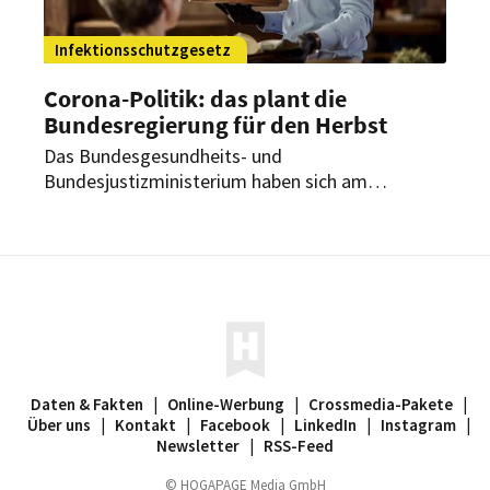
Infektionsschutzgesetz
Corona-Politik: das plant die
Bundesregierung für den Herbst
Das Bundesgesundheits- und
Bundesjustizministerium haben sich am
Mittwoch über mögliche Corona-
Schutzmaßnahmen beraten und einen Entwurf
für das Infektionsschutzgesetz vorgelegt. Dabei
sollen besondere Regelungen für unter anderem
Restaurants und Veranstalter gelten.
Daten & Fakten
|
Online-Werbung
|
Crossmedia-Pakete
|
Über uns
|
Kontakt
|
Facebook
|
LinkedIn
|
Instagram
|
Newsletter
|
RSS-Feed
© HOGAPAGE Media GmbH