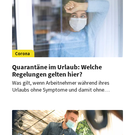
Corona
Quarantäne im Urlaub: Welche
Regelungen gelten hier?
Was gilt, wenn Arbeitnehmer während ihres
Urlaubs ohne Symptome und damit ohne
Krankenschein in Corona-Quarantäne oder -
isolation müssen? Sind die Urlaubstage damit
verloren, oder müssen sie vom Arbeitgeber
gutgeschrieben werden? Diese strittige Frage ist
nun beim höchsten deutschen Arbeitsgericht in
Erfurt gelandet und wird heute behandelt.