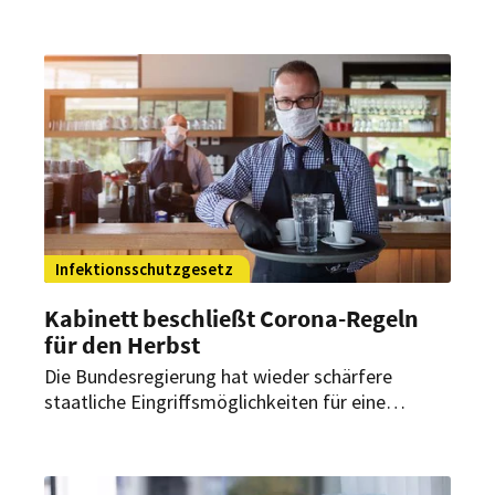
grundsätzliche Rückkehr zur Homeoffice-
Angebotspflicht plant. Nun scheint
Arbeitsminister Hubertus Heil dieses Vorhaben
jedoch fallen lassen zu wollen. Gerade für die
Betriebsgastronomie bedeutet dies eine
Erleichterung.
Infektionsschutzgesetz
Kabinett beschließt Corona-Regeln
für den Herbst
Die Bundesregierung hat wieder schärfere
staatliche Eingriffsmöglichkeiten für eine
erwartete Corona-Welle im Herbst und Winter
auf den Weg gebracht. Trotzdem sieht sie noch
Ausnahmen für die Gastronomie vor.