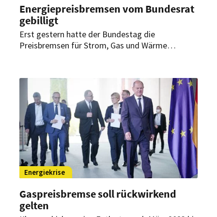
Energiepreisbremsen vom Bundesrat
gebilligt
Erst gestern hatte der Bundestag die
Preisbremsen für Strom, Gas und Wärme
beschlossen. Jetzt hat der Bundesrat diese
gebilligt. Mit den Preisbremsen sollen die Folgen
der stark gestiegenen Preise für Verbraucher und
Unternehmen wie Gastronomie- und
Hotelbetriebe abgefedert werden.
Energiekrise
Gaspreisbremse soll rückwirkend
gelten