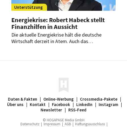
Unterstützung
Energiekrise: Robert Habeck stellt
Finanzhilfen in Aussicht
Die aktuelle Energiekrise hält die deutsche
Wirtschaft derzeit in Atem. Auch das
Gastgewerbe leidet unter den steigenden
Energiepreisen. Wirtschaftsminister Robert
Habeck stellt nun weiteren Unternehmen Hilfe in
Aussicht. Somit kann auch das Gastgewerbe auf
Unterstützung hoffen.
Daten & Fakten
|
Online-Werbung
|
Crossmedia-Pakete
|
Über uns
|
Kontakt
|
Facebook
|
LinkedIn
|
Instagram
|
Newsletter
|
RSS-Feed
© HOGAPAGE Media GmbH
Datenschutz
|
Impressum
|
AGB
|
Haftungsausschluss
|