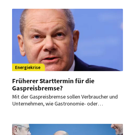
Abschlagszahlung zu leisten. Dies soll Haushalte,
aber auch kleine und mittlere Unternehmen
entlasten. Somit könnten auch gastgewerbliche
Betriebe davon profitieren.
Energiekrise
Früherer Starttermin für die
Gaspreisbremse?
Mit der Gaspreisbremse sollen Verbraucher und
Unternehmen, wie Gastronomie- oder
Hotelbetriebe, wegen der stark steigenden
Energiepreise gestützt werden. Bürger und
kleinere Firmen können nun möglicherweise
darauf hoffen, dass die geplante Bremse früher