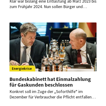
Klar war bislang eine Entlastung ab März 2023 bis
zum Frühjahr 2024. Nun sollen Bürger und
Unternehmen, wie Gastronomie- und
Hotelbetriebe, rückwirkend auch für Januar und
Februar 2023 entlastet werden.
Energiekrise
Bundeskabinett hat Einmalzahlung
für Gaskunden beschlossen
Konkret soll im Zuge der „Soforthilfe“ im
Dezember für Verbraucher die Pflicht entfallen,
die vertraglich vereinbarte Voraus- oder