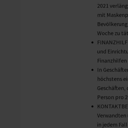
2021 verläng
mit Maskenpf
Bevölkerung 
Woche zu tä
FINANZHILFE
und Einricht
Finanzhilfen
In Geschäfte
höchstens ei
Geschäften, 
Person pro 
KONTAKTBES
Verwandten u
in jedem Fal