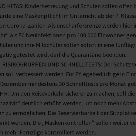
 KITAS: Kinderbetreuung und Schulen sollen offen b
urde eine Maskenpflicht im Unterricht ab der 7. Klass
en Corona-Zahlen. Als unscharfe Grenze werden hier 
hr“ als 50 Neuinfektionen pro 100 000 Einwohner gena
hüler und ihre Mitschüler sollen sofort in eine fünftä
ativ getestet wird, darf die Quarantäne beenden.
 RISIKOGRUPPEN UND SCHNELLTESTS: Der Schutz v
n soll verbessert werden. Für Pflegebedürftige in Ein
. Dezember mindestens 30 Schnelltests pro Monat ge
: Um den Reiseverkehr sicherer zu machen, soll die
pazität“ deutlich erhöht werden, um noch mehr Abst
n zu ermöglichen. Die Reservierbarkeit der Sitzplätze 
nkt werden. Die „Maskenkontrollen“ sollen weiter ve
ch mehr Fernzüge kontrolliert werden.