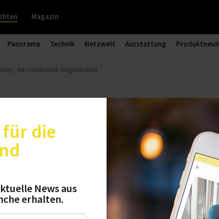
chten
Magazin
Panorama
Technik
Netzwelt
Ausstattung
Produktneuh
ossen, der Hotelbetrieb eingeschränkt
leiben geschlossen, der Hotelbetr
für die
t
und
haben beim Corona-Gipfel den Maßnahmenkatalo
nanzhilfen für geschlossene Betriebe sollen ausg
ktuelle News aus
nche erhalten.
ten Wochen und Feiertage gilt, haben wir zusam