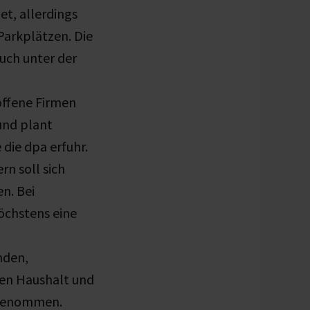
et, allerdings
Parkplätzen. Die
uch unter der
ffene Firmen
und plant
 die dpa erfuhr.
rn soll sich
n. Bei
höchstens eine
nden,
ren Haushalt und
usgenommen.