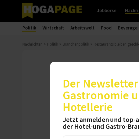
Jobbörse
Nachri
Politik
Wirtschaft
Arbeitswelt
Food
Beverage
Nachrichten
Politik
Branchenpolitik
Restaurants bleiben geschl
Corona-Gipfel
Restaurants b
Der Newsletter 
eingeschränk
Gastronomie 
Hotellerie
Bund und Länder 
verlängert. Die Fi
Jetzt anmelden und top-a
der Hotel-und Gastro-Bra
Was für die nächs