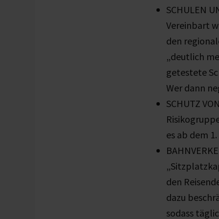
SCHULEN UND
Vereinbart w
den regional
„deutlich me
getestete Sc
Wer dann neg
SCHUTZ VON
Risikogruppe
es ab dem 1
BAHNVERKEHR
„Sitzplatzka
den Reisende
dazu beschrä
sodass tägli