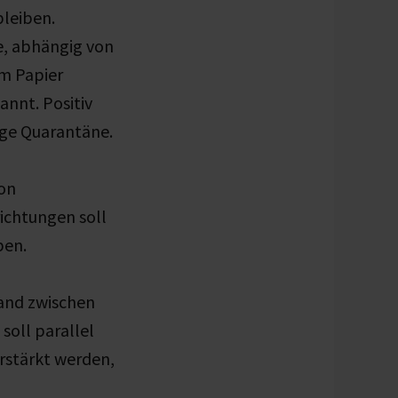
leiben.
e, abhängig von
im Papier
nnt. Positiv
gige Quarantäne.
on
richtungen soll
ben.
and zwischen
soll parallel
rstärkt werden,