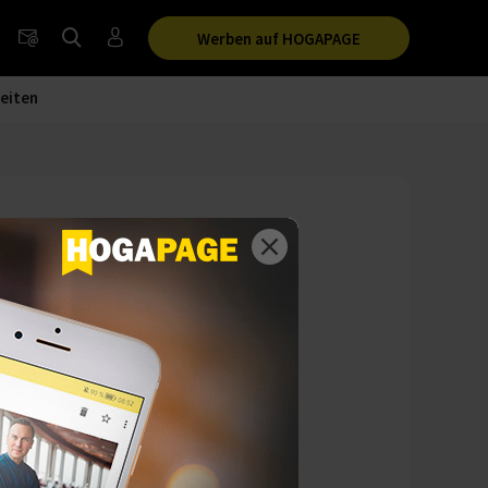
Werben auf HOGAPAGE
eiten
ieb
g verschärft und
eweitet werden.
mengefasst.