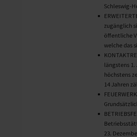
Schleswig-Ho
ERWEITERTER
zugänglich s
öffentliche 
welche das s
KONTAKTREG
längstens 1.
höchstens ze
14 Jahren zä
FEUERWERK: S
Grundsätzlic
BETRIEBSFER
Betriebsstä
23. Dezember