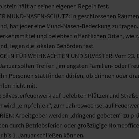
lstein hält an seinen eigenen Regeln fest.
 MUND-NASEN-SCHUTZ: In geschlossenen Räumen, d
ind, hat jeder eine Mund-Nasen-Bedeckung zu tragen. 
Verkehrsmittel und belebten öffentlichen Orten, wie z
ind, legen die lokalen Behörden fest.
ELN FÜR WEIHNACHTEN UND SILVESTER: Vom 23. D
 Januar sollen Treffen „im engsten Familien- oder Fre
hn Personen stattfinden dürfen, ob drinnen oder drau
hlen nicht mit.
ilvesterfeuerwerk auf belebten Plätzen und Straßen
h wird „empfohlen“, zum Jahreswechsel auf Feuerwerk
IEN: Arbeitgeber werden „dringend gebeten“ zu prü
tten durch Betriebsferien oder großzügige Homeoffi
 bis 1. Januar schließen können.