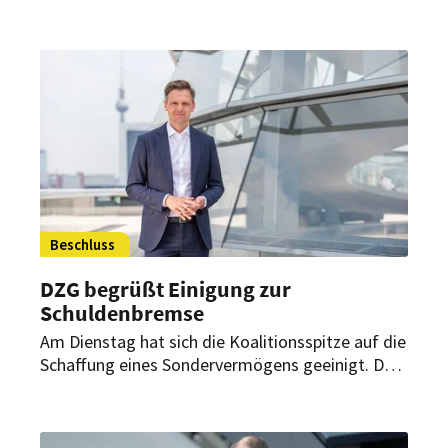
sollen die Netzentgelte beim Strom senken. Eine
Senkung der Stromsteuer für alle soll es aber
vorerst nicht geben.
Beschluss
DZG begrüßt Einigung zur
Schuldenbremse
Am Dienstag hat sich die Koalitionsspitze auf die
Schaffung eines Sondervermögens geeinigt. Der
Thinktank Denkfabrik Zukunft der Gastwelt
bewertet den Schritt als sehr positiv und sieht
das Bündnis CDU/CSU und SPD auf dem richtigen