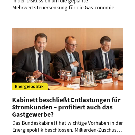
In der Diskussion um die geplante
Mehrwertsteuersenkung für die Gastronomie
und die Erhöhung der Pendlerpauschale wächst
Kritik an Lars Klingbeil. Während der
Bundesfinanzminister die Debatte um einen
finanziellen Ausgleich für die Länder für beendet
erklärt, spricht Hessens Regierungschef vom
falschen Weg und der sächsische CDU-
Ministerpräsident sieht eine gewisse Bockigkeit.
Energiepolitik
Kabinett beschließt Entlastungen für
Stromkunden – profitiert auch das
Gastgewerbe?
Das Bundeskabinett hat wichtige Vorhaben in der
Energiepolitik beschlossen. Milliarden-Zuschüsse