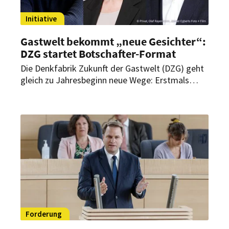
Initiative
Gastwelt bekommt „neue Gesichter“:
DZG startet Botschafter-Format
Die Denkfabrik Zukunft der Gastwelt (DZG) geht
gleich zu Jahresbeginn neue Wege: Erstmals
initiiert sie ein Botschafter-Format für die
Gastwelt-Industrie. Ziel ist es, der Branche mehr
Sichtbarkeit und eine stärkere Stimme in Politik
und Öffentlichkeit zu geben.
Forderung