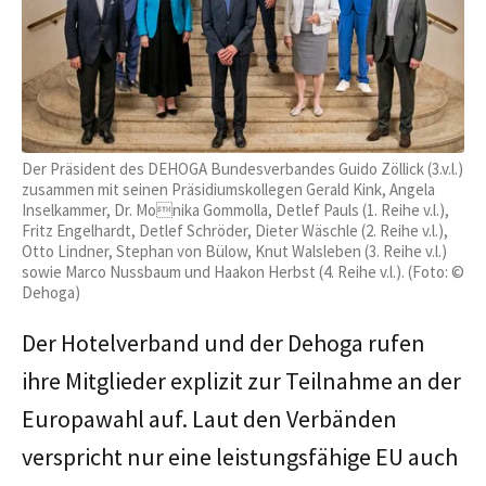
Der Präsident des DEHOGA Bundesverbandes Guido Zöllick (3.v.l.)
zusammen mit seinen Präsidiumskollegen Gerald Kink, Angela
Inselkammer, Dr. Monika Gommolla, Detlef Pauls (1. Reihe v.l.),
Fritz Engelhardt, Detlef Schröder, Dieter Wäschle (2. Reihe v.l.),
Otto Lindner, Stephan von Bülow, Knut Walsleben (3. Reihe v.l.)
sowie Marco Nussbaum und Haakon Herbst (4. Reihe v.l.). (Foto: ©
Dehoga)
Der Hotelverband und der Dehoga rufen
ihre Mitglieder explizit zur Teilnahme an der
Europawahl auf. Laut den Verbänden
verspricht nur eine leistungsfähige EU auch