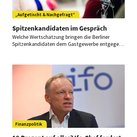
„Aufgetischt & Nachgefragt“
Spitzenkandidaten im Gespräch
Welche Wertschätzung bringen die Berliner
Spitzenkandidaten dem Gastgewerbe entgegen?
Wie stellen sie sich die Zusammenarbeit vor?
Diese und weitere Fragen klären Christian
Andresen, Dehoga Berlin, und Bernhard Moser,
eat!berlin, in der Reihe „Aufgetischt &
Nachgefragt“.
Finanzpolitik