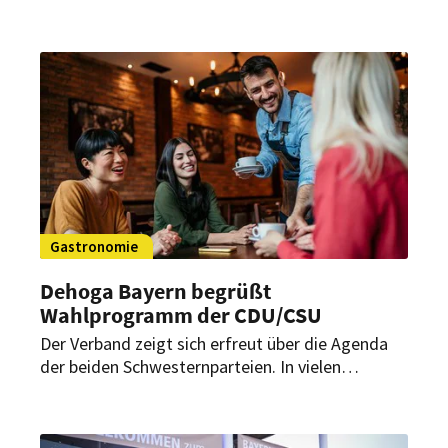
zur Beilegung des Krieges verständigt. Das nährt
die Hoffnung auf wirtschaftliche Entspannung –
auch für Hotellerie und Gastronomie.
Gastronomie
Dehoga Bayern begrüßt
Wahlprogramm der CDU/
CSU
Der Verband zeigt sich erfreut über die Agenda
der beiden Schwesternparteien. In vielen
Bereichen gibt es gemeinsame Schnittpunkte,
lautet das Fazit von Angela Inselkammer,
Präsidentin des Bayerischen Hotel- und