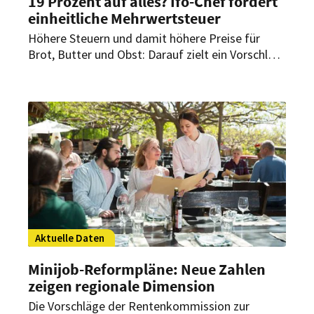
19 Prozent auf alles? Ifo-Chef fordert
einheitliche Mehrwertsteuer
Höhere Steuern und damit höhere Preise für
Brot, Butter und Obst: Darauf zielt ein Vorschlag
von Ökonom Clemens Fuest. Er will
Einheitlichkeit bei der Mehrwertsteuer. Für die
Gastronomie könnte das Folgen haben.
Aktuelle Daten
Minijob-Reformpläne: Neue Zahlen
zeigen regionale Dimension
Die Vorschläge der Rentenkommission zur