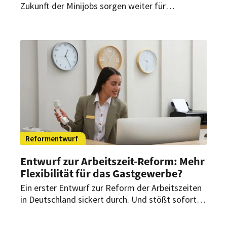
Zukunft der Minijobs sorgen weiter für
Diskussionen. Neue Zahlen aus Baden-
Württemberg und Hessen verdeutlichen die
Dimension einer möglichen Reform –
insbesondere für das Gastgewerbe.
Reformentwurf
Entwurf zur Arbeitszeit-Reform: Mehr
Flexibilität für das Gastgewerbe?
Ein erster Entwurf zur Reform der Arbeitszeiten
in Deutschland sickert durch. Und stößt sofort
auf Widerspruch. Es geht um den
Achtstundentag – und um mehr Flexibilität bei