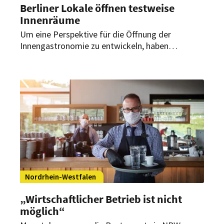
Berliner Lokale öffnen testweise
Innenräume
Um eine Perspektive für die Öffnung der
Innengastronomie zu entwickeln, haben
Restaurants in Berlin ein Pilotprojekt für
selbstgefilmte Corona-Tests gestartet. Eine
Umfrage ergab zunächst nur ein verhaltenes
Interesse bei den Gästen.
Nordrhein-Westfalen
„Wirtschaftlicher Betrieb ist nicht
möglich“