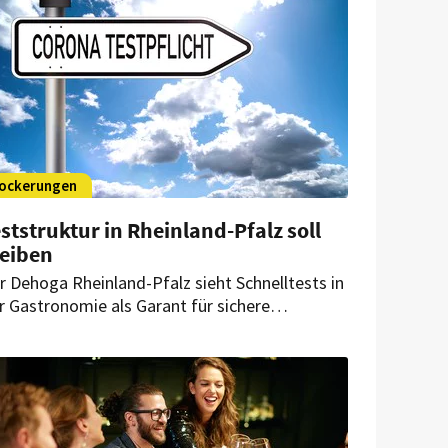
ockerungen
ststruktur in Rheinland-Pfalz soll
leiben
r Dehoga Rheinland-Pfalz sieht Schnelltests in
r Gastronomie als Garant für sichere
gegnungen. Allerdings fordert der Verband,
e Maskenpflicht so schnell wie möglich
fzuheben.