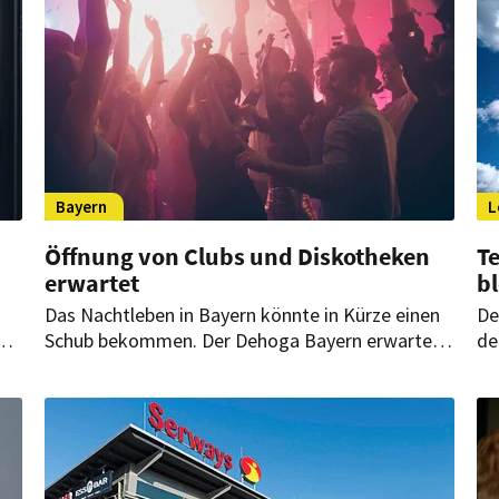
Bayern
L
Öffnung von Clubs und Diskotheken
Te
erwartet
b
Das Nachtleben in Bayern könnte in Kürze einen
De
Schub bekommen. Der Dehoga Bayern erwartet
de
nach den Schließungen in der Corona-Pandemie
Be
.
bereits in den ersten Oktobertagen die Öffnung
di
von Clubs und Diskotheken.
au