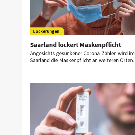
Lockerungen
Saarland lockert Maskenpflicht
Angesichts gesunkener Corona-Zahlen wird im
Saarland die Maskenpflicht an weiteren Orten
aufgehoben. So müssen Gäste im Außenbereic
von Gastronomiebetrieben ab Freitag auch
abseits ihrer Plätze keine Maske mehr tragen.