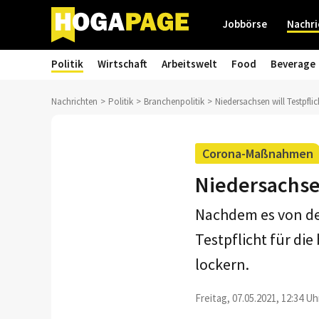
Jobbörse
Nachri
Politik
Wirtschaft
Arbeitswelt
Food
Beverage
Nachrichten
Politik
Branchenpolitik
Niedersachsen will Testpflic
Corona-Maßnahmen
Niedersachsen
Nachdem es von den
Testpflicht für di
lockern.
Freitag, 07.05.2021, 12:34 Uh