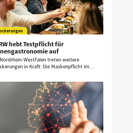
ockerungen
W hebt Testpflicht für
nnengastronomie auf
 Nordrhein-Westfalen treten weitere
ckerungen in Kraft: Die Maskenpflicht im
eien ist weitestgehend aufgehoben und auch
sts für die Innengastronomie sind keine
licht mehr. Nur Köln macht eine Ausnahme.