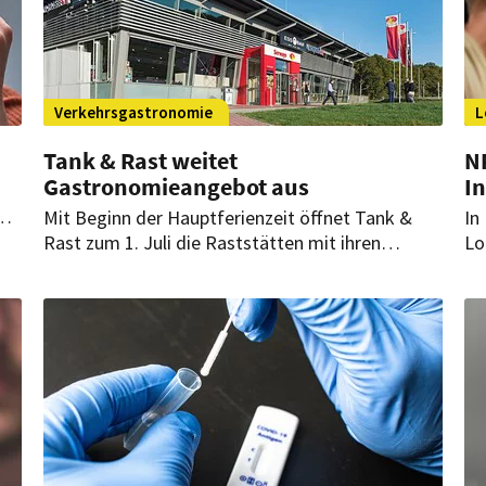
Verkehrsgastronomie
L
Tank & Rast weitet
NR
Gastronomieangebot aus
I
Mit Beginn der Hauptferienzeit öffnet Tank &
In
h
Rast zum 1. Juli die Raststätten mit ihren
Lo
Restaurants und weitet das
Fr
Gastronomieangebot aus. Auch die Restaurants
Te
von McDonald’s und Burger King sind dann
Pf
wieder geöffnet.