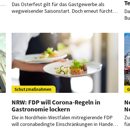
Te
uch
Das Osterfest gilt für das Gastgewerbe als
e
wegweisender Saisonstart. Doch erneut fürchtet
Da
die Branche in Mecklenburg-Vorpommern, einen
Bu
Fehlstart hinzulegen, weil das Land an Corona-
we
Beschränkungen festhält.
Vo
2.
di
Ga
Schutzmaßnahmen
G
NRW: FDP will Corona-Regeln in
N
Gastronomie lockern
N
Die in Nordrhein-Westfalen mitregierende FDP
Zu
will coronabedingte Einschränkungen in Handel
fü