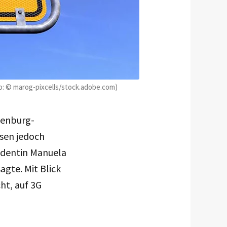
o: © marog-pixcells/stock.adobe.com)
lenburg-
ssen jedoch
sidentin Manuela
agte. Mit Blick
ht, auf 3G