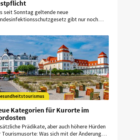
stpflicht
s seit Sonntag geltende neue
ndesinfektionsschutzgesetz gibt nur noch
nige Corona-Regeln vor. In Mecklenburg-
rpommern gilt jedoch eine Übergangsfrist bis
 April. Nach diesem Datum müssen auch dort
e Testpflichten fallen, fordern Hotellerie und
stronomie.
esundheitstourismus
eue Kategorien für Kurorte im
ordosten
sätzliche Prädikate, aber auch höhere Hürden
r Tourismusorte: Was sich mit der Änderung