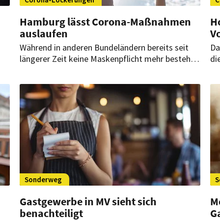
Hamburg lässt Corona-Maßnahmen
H
auslaufen
V
Während in anderen Bundeländern bereits seit
Da
längerer Zeit keine Maskenpflicht mehr besteht,
di
hatte Hamburg die Hotspot-Regel genutzt und
Me
die Maßnahme verlängert. Jetzt fällt auch in
we
Hamburg die Maskenpflicht.
hin
Sonderweg
S
Gastgewerbe in MV sieht sich
M
benachteiligt
G