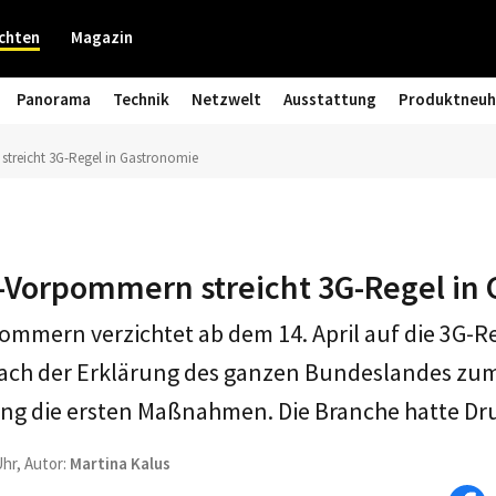
chten
Magazin
Panorama
Technik
Netzwelt
Ausstattung
Produktneuh
treicht 3G-Regel in Gastronomie
Vorpommern streicht 3G-Regel in
mern verzichtet ab dem 14. April auf die 3G-Reg
ach der Erklärung des ganzen Bundeslandes zu
rung die ersten Maßnahmen. Die Branche hatte Dr
Uhr, Autor:
Martina Kalus