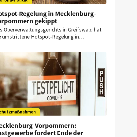
otspot-Regelung in Mecklenburg-
orpommern gekippt
s Oberverwaltungsgerichts in Greifswald hat
e umstrittene Hotspot-Regelung in
cklenburg-Vorpommern gekippt. Damit
rden bisher zentrale Schutzmaßnahmen
fällig.
chutzmaßnahmen
ecklenburg-Vorpommern:
astgewerbe fordert Ende der