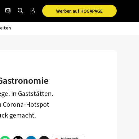
Werben auf HOGAPAGE
eiten
 Gastronomie
el in Gaststätten.
m Corona-Hotspot
uck gemacht.