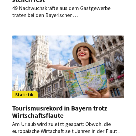
49 Nachwuchskräfte aus dem Gastgewerbe
traten bei den Bayerischen
Jugendmeisterschaften 2026 in der Münchner
Allianz Arena gegeneinander an. Der Wettbewerb
zeigte einmal mehr das hohe Ausbildungsniveau
der Branche im Freistaat.
Statistik
Tourismusrekord in Bayern trotz
Wirtschaftsflaute
Am Urlaub wird zuletzt gespart: Obwohl die
europäische Wirtschaft seit Jahren in der Flaute