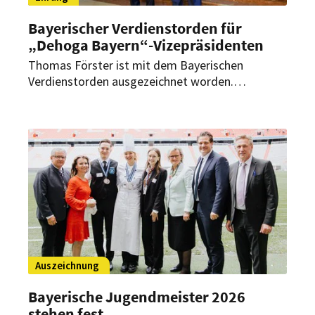
Bayerischer Verdienstorden für
„Dehoga Bayern“-Vizepräsidenten
Thomas Förster ist mit dem Bayerischen
Verdienstorden ausgezeichnet worden.
Ministerpräsident Markus Söder würdigte damit
das langjährige ehrenamtliche Engagement des
„Dehoga Bayern“-Vizepräsidenten für das
Gastgewerbe, die bayerische Wirtschaft und die
regionale Wirtschaftsentwicklung.
Auszeichnung
Bayerische Jugendmeister 2026
stehen fest