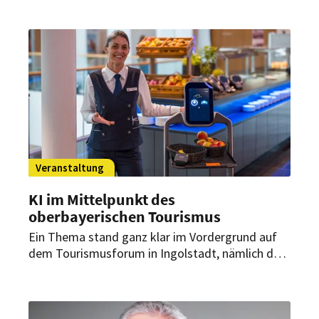
ist es, gemeinsam mit den Akteuren vor Ort die
Zukunft des Tourismus im Freistaat zu gestalten.
Veranstaltung
KI im Mittelpunkt des
oberbayerischen Tourismus
Ein Thema stand ganz klar im Vordergrund auf
dem Tourismusforum in Ingolstadt, nämlich der
Einsatz von Künstlicher Intelligenz in der
Branche. Hauptanliegen der Initiatoren war es,
die Relevanz neuer Techniken und digitaler
Entwicklungen zu verdeutlichen.