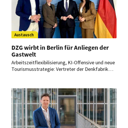
Austausch
DZG wirbt in Berlin für Anliegen der
Gastwelt
Arbeitszeitflexibilisierung, KI-Offensive und neue
Tourismusstrategie: Vertreter der Denkfabrik
Zukunft der Gastwelt (DZG) waren zu Gast im
Bundeswirtschaftsministerium und Deutschen
Bundestag. Dort sprachen sie mit
Spitzenpolitikern über wichtige Anliegen der
Branche.