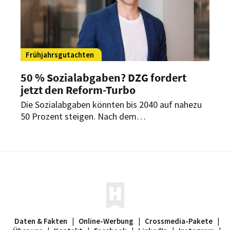
Frühjahrsgutachten
50 % Sozialabgaben? DZG fordert
jetzt den Reform-Turbo
Die Sozialabgaben könnten bis 2040 auf nahezu
50 Prozent steigen. Nach dem
Frühjahrsgutachten der Wirtschaftsweisen
fordert die Denkfabrik Zukunft der Gastwelt
(DZG) deshalb schnellere Reformen und warnt
vor wachsenden Belastungen für Unternehmen
und Beschäftigte.
Daten & Fakten
|
Online-Werbung
|
Crossmedia-Pakete
|