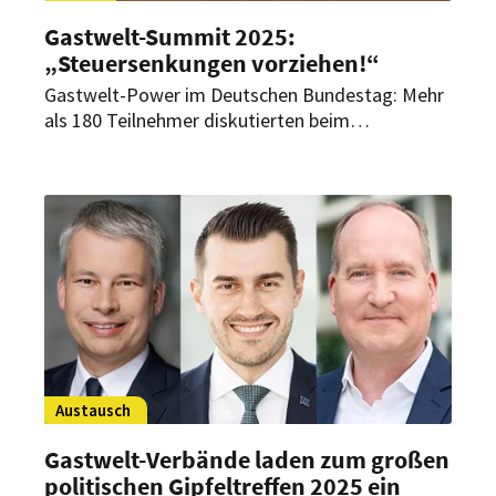
Gastwelt-Summit 2025:
„Steuersenkungen vorziehen!“
Gastwelt-Power im Deutschen Bundestag: Mehr
als 180 Teilnehmer diskutierten beim
diesjährigen Gastwelt-Summit am 15. Mai mit
führenden Bundespolitikern über die Pläne der
neuen Regierung. Dabei wurde eines immer
wieder deutlich gemacht: Die im
Koalitionsvertrag beschlossenen
Steuersenkungen dürfen nicht erst zum
Jahreswechsel kommen.
Austausch
Gastwelt-Verbände laden zum großen
politischen Gipfeltreffen 2025 ein