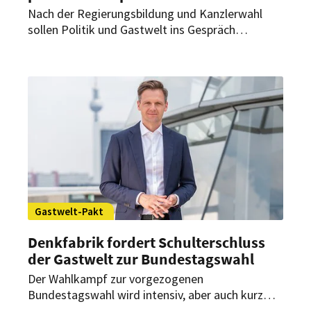
Nach der Regierungsbildung und Kanzlerwahl
sollen Politik und Gastwelt ins Gespräch
kommen. Deshalb lädt die Denkfabrik Zukunft
der Gastwelt (DZG) am 15. Mai 2025 gemeinsam
mit weiteren Branchenverbänden zum Gastwelt-
Summit 2025 nach Berlin ein.
Gastwelt-Pakt
Denkfabrik fordert Schulterschluss
der Gastwelt zur Bundestagswahl
Der Wahlkampf zur vorgezogenen
Bundestagswahl wird intensiv, aber auch kurz
und von großen Krisenthemen geprägt sein – das