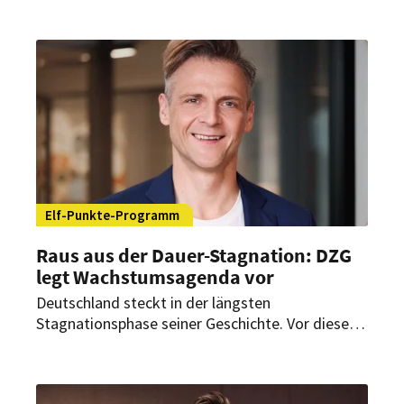
befürchtet die Denkfabrik Zukunft der Gastwelt
(DZG). Sie fordert deshalb einen „Gastwelt-
Pakt“, um mit einer gemeinsamen Strategie
Branchenthemen erfolgreich zu platzieren.
Elf-Punkte-Programm
Raus aus der Dauer-Stagnation: DZG
legt Wachstumsagenda vor
Deutschland steckt in der längsten
Stagnationsphase seiner Geschichte. Vor diesem
Hintergrund legt die Denkfabrik Zukunft der
Gastwelt ein Elf-Punkte-Programm vor, das die
Branche als Wachstumstreiber stärken soll.