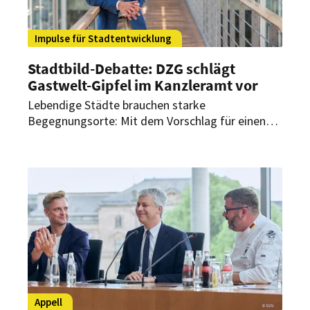
Impulse für Stadtentwicklung
Stadtbild-Debatte: DZG schlägt
Gastwelt-Gipfel im Kanzleramt vor
Lebendige Städte brauchen starke
Begegnungsorte: Mit dem Vorschlag für einen
„Gastwelt-Gipfel“ im Kanzleramt fordert die
DZG einen bundesweiten Schulterschluss – und
rückt die Bedeutung der gesamten Gastwelt für
vitale Innenstädte ins Zentrum der politischen
Debatte.
Appell