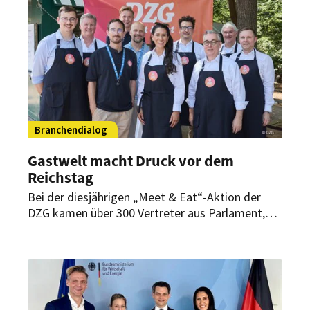
Branchendialog
Gastwelt macht Druck vor dem
Reichstag
Bei der diesjährigen „Meet & Eat“-Aktion der
DZG kamen über 300 Vertreter aus Parlament,
Bundesregierung und Gastwelt zusammen. Im
Mittelpunkt standen die Rentenreform, die
Mehrwertsteuer sowie die Forderung nach
verlässlicheren Rahmenbedingungen.