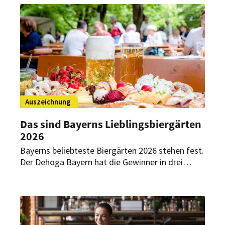
„Dehoga Bayern“-Vizepräsidenten für das
Gastgewerbe, die bayerische Wirtschaft und die
regionale Wirtschaftsentwicklung.
Auszeichnung
Das sind Bayerns Lieblingsbiergärten
2026
Bayerns beliebteste Biergärten 2026 stehen fest.
Der Dehoga Bayern hat die Gewinner in drei
Größenkategorien ermittelt – Grundlage waren
mehr als 16.300 Stimmen von Gästen.