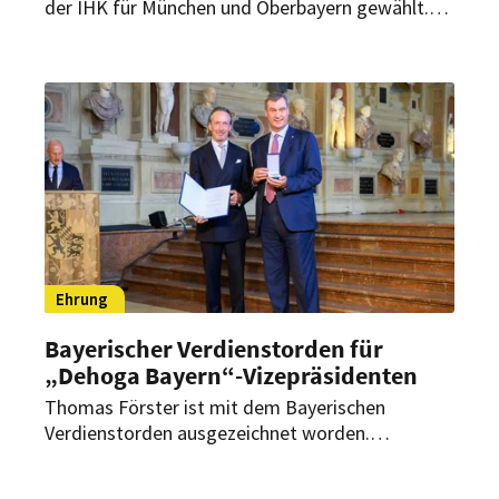
der IHK für München und Oberbayern gewählt.
Damit steht er jetzt automatisch auch dem
bayerischen Industrie- und Handelskammertag
vor.
Ehrung
Bayerischer Verdienstorden für
„Dehoga Bayern“-Vizepräsidenten
Thomas Förster ist mit dem Bayerischen
Verdienstorden ausgezeichnet worden.
Ministerpräsident Markus Söder würdigte damit
das langjährige ehrenamtliche Engagement des