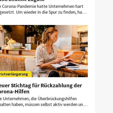
e Corona-Pandemie hatte Unternehmen hart
gesetzt. Um wieder in die Spur zu finden, hatte
 Überbrückungshilfen gegeben. Diese haben
r allem Restaurants und Hotels stabilisiert, wie
tzt eine Auswertung des Münchner Ifo-Instituts
igt.
ristverlängerung
euer Stichtag für Rückzahlung der
orona-Hilfen
le Unternehmen, die Überbrückungshilfen
halten haben, müssen selbst aktiv werden und
ne Schlussabrechnung einreichen. Bereits zum