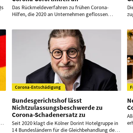
Qs
Das Rückmeldeverfahren zu frühen Corona-
Di
Hilfen, die 2020 an Unternehmen geflossen
zu
waren, hatte Debatten ausgelöst. Nun will das
es
Land Hessen die Verwaltungspraxis ändern. Der
vo
Dehoga Hessen sieht darin ein Signal für die
je
betroffenen Betriebe.
ze
Corona-Entschädigung
F
Bundesgerichtshof lässt
N
Nichtzulassungsbeschwerde zu
C
Corona-Schadenersatz zu
Al
er
Seit 2020 klagt die Kölner Dorint Hotelgruppe in
ei
14 Bundesländern für die Gleichbehandlung der