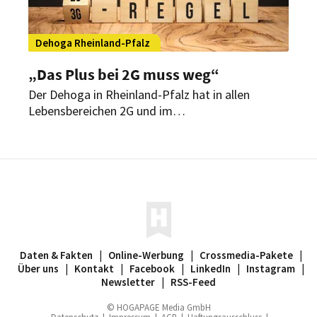
Dehoga Rheinland-Pfalz
„Das Plus bei 2G muss weg“
Der Dehoga in Rheinland-Pfalz hat in allen
Lebensbereichen 2G und im
Lebensmitteleinzelhandel 3G gefordert. Somit
sollen auch in der Gastronomie Schnelltests für
Geimpfte und Genesene wegfallen.
Daten & Fakten
|
Online-Werbung
|
Crossmedia-Pakete
|
Über uns
|
Kontakt
|
Facebook
|
LinkedIn
|
Instagram
|
Newsletter
|
RSS-Feed
© HOGAPAGE Media GmbH