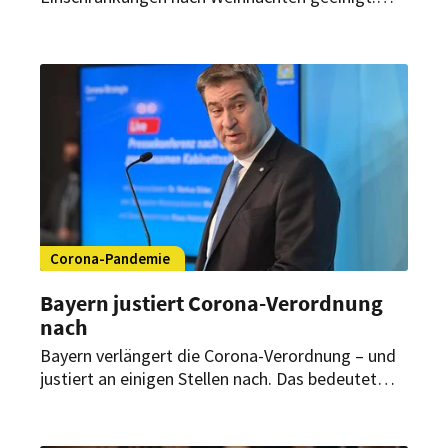
Unter anderem werden Clubs und Diskotheken
bundesweit geschlossen und an Silvester gibt es
ein Versammlungsverbot.
Corona-Pandemie
Bayern justiert Corona-Verordnung
nach
Bayern verlängert die Corona-Verordnung – und
justiert an einigen Stellen nach. Das bedeutet
Lockerungen für Geimpfte, Genesene und
Geboosterte. Zudem gibt es neue Regeln für die
Gastronomie an Silvester.