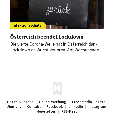
Infektionsschutz
Österreich beendet Lockdown
Die vierte Corona-Welle hat in Österreich dank
Lockdown an Wucht verloren. Am Wochenende
soll dieser daher beendet werden. Die
Lockerungen kommen jedoch erstmal nur für
Geimpfte und Genesene.
Daten & Fakten
|
Online-Werbung
|
Crossmedia-Pakete
|
Über uns
|
Kontakt
|
Facebook
|
LinkedIn
|
Instagram
|
Newsletter
|
RSS-Feed