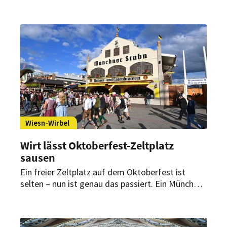
Baustelle die Wiesn-Mini-Stadt entsteht – und
warum der Start lange unsicher war.
Wiesn-Wirbel
Wirt lässt Oktoberfest-Zeltplatz
sausen
Ein freier Zeltplatz auf dem Oktoberfest ist
selten – nun ist genau das passiert. Ein Münchner
Wirt hat den Vertrag für sein Wiesn-Zelt nicht
rechtzeitig unterzeichnet. Was steckt hinter dem
überraschenden Rückzug – und wer könnte