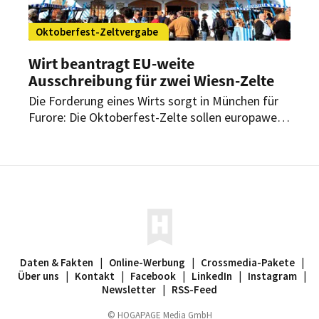
Oktoberfest-Zeltvergabe
Wirt beantragt EU-weite
Ausschreibung für zwei Wiesn-Zelte
Die Forderung eines Wirts sorgt in München für
Furore: Die Oktoberfest-Zelte sollen europaweit
ausgeschrieben werden. Was könnte das für
Tradition und Brauchtum auf der Wiesn
bedeuten?
Daten & Fakten
|
Online-Werbung
|
Crossmedia-Pakete
|
Über uns
|
Kontakt
|
Facebook
|
LinkedIn
|
Instagram
|
Newsletter
|
RSS-Feed
© HOGAPAGE Media GmbH