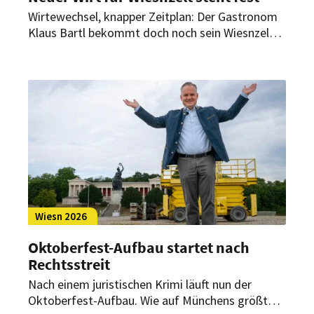
Wirtewechsel, knapper Zeitplan: Der Gastronom
Klaus Bartl bekommt doch noch sein Wiesnzelt –
und muss jetzt im Rekordtempo aufbauen. Der
Grundsatzstreit um die Zeltvergabe ist dennoch
nicht beigelegt.
Wiesn 2026
Oktoberfest-Aufbau startet nach
Rechtsstreit
Nach einem juristischen Krimi läuft nun der
Oktoberfest-Aufbau. Wie auf Münchens größter