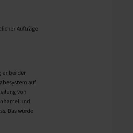
licher Aufträge
 er bei der
gabesystem auf
teilung von
tenhamel und
ss. Das würde