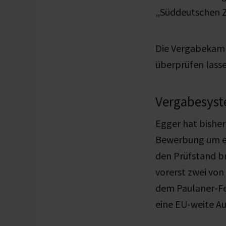
„Süddeutschen Ze
Die Vergabekamme
überprüfen lass
Vergabesyst
Egger hat bisher
Bewerbung um ei
den Prüfstand bri
vorerst zwei vo
dem Paulaner-Fe
eine EU-weite A