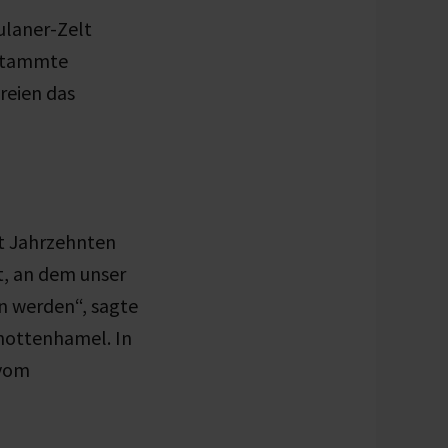
aulaner-Zelt
estammte
reien das
it Jahrzehnten
st, an dem unser
n werden“, sagte
chottenhamel. In
 vom