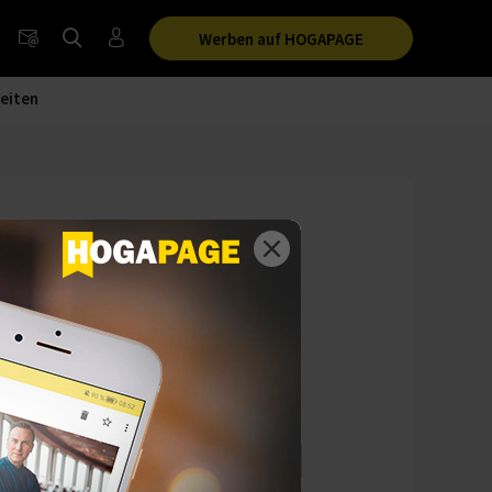
Werben auf HOGAPAGE
eiten
ngsgericht
der Wiesn – und
lantrag?