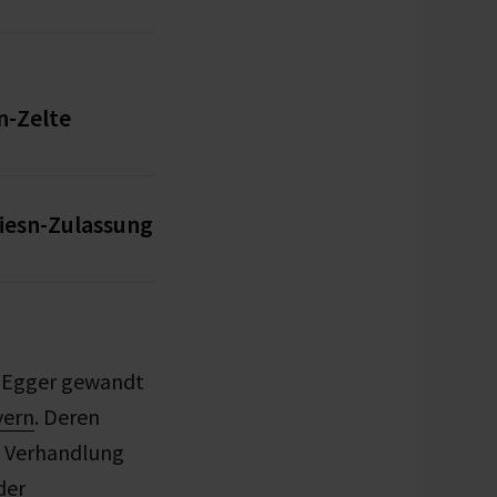
n-Zelte
iesn-Zulassung
h Egger gewandt
yern
. Deren
n Verhandlung
der