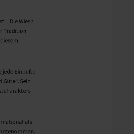
t: „Die Wiesn
r Tradition
s diesem
e jede Einbuße
d Güte“. Sein
stcharakters
rnational als
wahrgenommen.