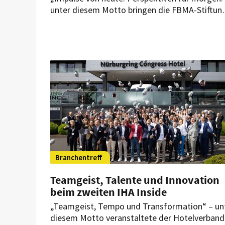
unter diesem Motto bringen die FBMA-Stiftun
und die HSMA Deutschland Nachwuchstalente
und Spitzenführungskräfte zusammen. Beim
„Meet the Best“ in Berlin stehen persönliche
Gespräche über Karrierewege, Entscheidungen
Erfolge und Rückschläge im Mittelpunkt.
Branchentreff
Teamgeist, Talente und Innovation
beim zweiten IHA Inside
„Teamgeist, Tempo und Transformation“ – un
diesem Motto veranstaltete der Hotelverband