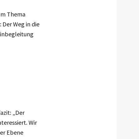
zum Thema
 Der Weg in die
einbegleitung
azit: „Der
teressiert. Wir
her Ebene