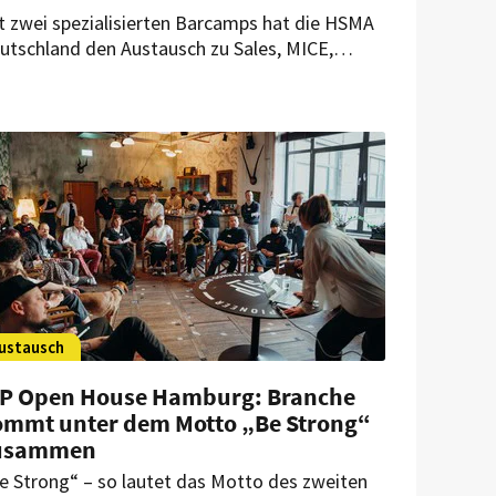
t zwei spezialisierten Barcamps hat die HSMA
utschland den Austausch zu Sales, MICE,
chnologie und Online-Marketing vertieft.
sgesamt diskutierten 140 Branchenvertreter
tuelle Herausforderungen und entwickelten
axisnahe Lösungsansätze für die Hospitality-
anche.
ustausch
IP Open House Hamburg: Branche
ommt unter dem Motto „Be Strong“
usammen
e Strong“ – so lautet das Motto des zweiten