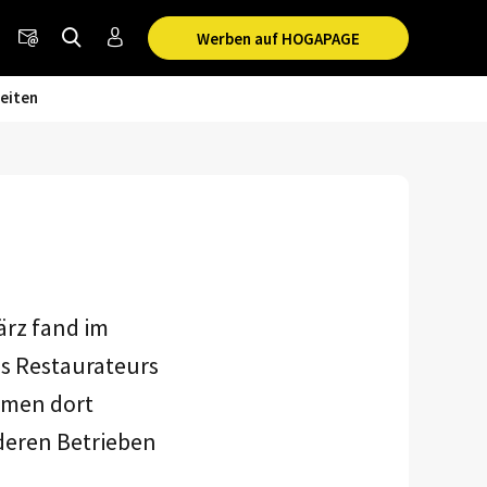
Werben auf HOGAPAGE
eiten
ärz fand im
es Restaurateurs
kamen dort
deren Betrieben