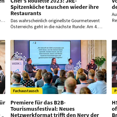
en
Chef’s Roulette 2023: JRE-
Vo
Spitzenköche tauschen wieder ihre
d
Restaurants
Au
er
Re
Das wahrscheinlich originellste Gourmetevent
s
Vo
Österreichs geht in die nächste Runde: Am 4.
Ja
Oktober wechseln dieses Jahr mehr als 45 der
so
besten Jeunes Restaurateurs des Landes sowie
Mi
der Nachbarländer Schweiz, Deutschland und
Ve
Slowenien ihre Lokale. Wer wo kocht, bleibt bis
zum Menü ein Geheimnis.
Fachaustausch
P
für
Premiere für das B2B-
H
Tourismusfestival: Neues
of
Netzwerkformat trifft den Nerv der
B
 –