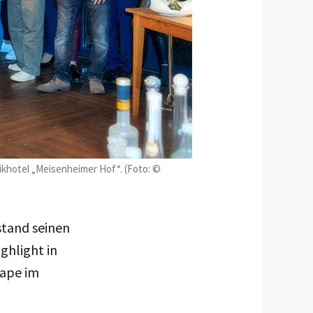
ikhotel „Meisenheimer Hof“. (Foto: ©
stand seinen
ghlight in
Pape im