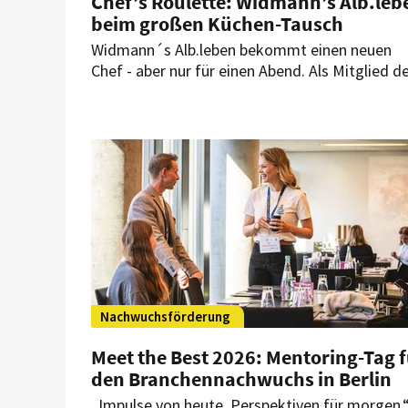
Chef’s Roulette: Widmann’s Alb.leb
beim großen Küchen-Tausch
Widmann´s Alb.leben bekommt einen neuen
Chef - aber nur für einen Abend. Als Mitglied d
Jeunes Restaurateurs ist Andreas Widmann al
Gastkoch für ein besonderes Event der JRE
Österreich ausgewählt worden.
Nachwuchsförderung
Meet the Best 2026: Mentoring-Tag 
den Branchennachwuchs in Berlin
„Impulse von heute. Perspektiven für morgen.“