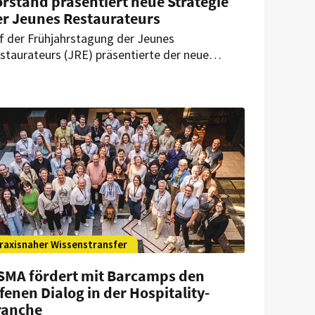
rstand präsentiert neue Strategie
er Jeunes Restaurateurs
f der Frühjahrstagung der Jeunes
staurateurs (JRE) präsentierte der neue
rstand seine Strategie für die kommenden
hre. Das Ziel: Mit einzigartigen JRE Momenten
llen vor allem die Gäste, aber auch die
tarbeiter und Mitglieder noch mehr an die
reinigung gebunden werden.
raxisnaher Wissenstransfer
SMA fördert mit Barcamps den
fenen Dialog in der Hospitality-
ranche