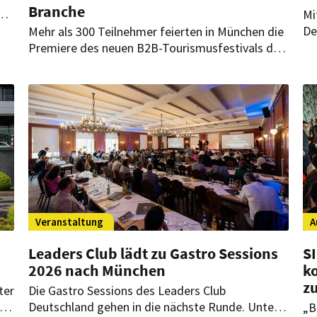
Branche
g
Mi
De
Mehr als 300 Teilnehmer feierten in München die
Te
Premiere des neuen B2B-Tourismusfestivals der
In
Bayern Tourismus Marketing GmbH (BayTM). Im
,
ak
Mittelpunkt standen fachliche Impulse,
pr
branchenübergreifender Austausch und die
Br
gemeinsame Entwicklung neuer Perspektiven für
den Tourismus.
Veranstaltung
A
Leaders Club lädt zu Gastro Sessions
S
2026 nach München
k
z
ter
Die Gastro Sessions des Leaders Club
Deutschland gehen in die nächste Runde. Unter
„B