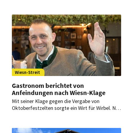
Wirt hat den Vertrag für sein Wiesn-Zelt nicht
rechtzeitig unterzeichnet. Was steckt hinter dem
überraschenden Rückzug – und wer könnte
profitieren?
Wiesn-Streit
Gastronom berichtet von
Anfeindungen nach Wiesn-Klage
Mit seiner Klage gegen die Vergabe von
Oktoberfestzelten sorgte ein Wirt für Wirbel. Nun
berichtet er von Folgen – für ihn und seine
Familie.