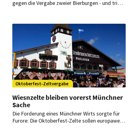
gegen die Vergabe zweier Bierburgen - und trifft
damit auch ein Herzstück des Oktoberfests. Was
das für Gäste und Tradition bedeutet.
Oktoberfest-Zeltvergabe
Wiesnzelte bleiben vorerst Münchner
Sache
Die Forderung eines Münchner Wirts sorgte für
Furore: Die Oktoberfest-Zelte sollen europaweit
ausgeschrieben werden. Er konnte sich damit
aber nicht durchsetzen – zumindest vorerst.