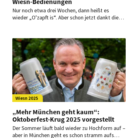
Wiesn-Bedienungen
Nur noch etwa drei Wochen, dann heißt es
wieder „O’zapft is“. Aber schon jetzt dankt die
Stadt München denjenigen, ohne die auf der
Wiesn gar nichts geht. Der diesjährige Maßkrug
des Festes soll dafür eine besondere Hommage
sein.
Wiesn 2025
„Mehr München geht kaum“:
Oktoberfest-Krug 2025 vorgestellt
Der Sommer läuft bald wieder zu Hochform auf –
aber in München geht es schon stramm aufs