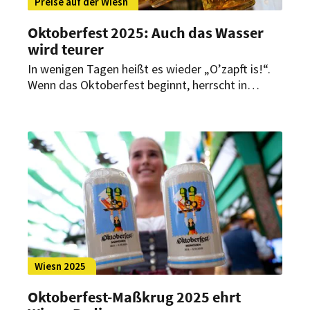
Preise auf der Wiesn
Oktoberfest 2025: Auch das Wasser
wird teurer
In wenigen Tagen heißt es wieder „O’zapft is!“.
Wenn das Oktoberfest beginnt, herrscht in
München wieder Ausnahmezustand – auch bei
den Preisen. Dass eine Maß Bier teuer ist,
überrascht nicht. Auch die Preise für alkoholfreie
Getränke steigen in diesem Jahr.
Wiesn 2025
Oktoberfest-Maßkrug 2025 ehrt