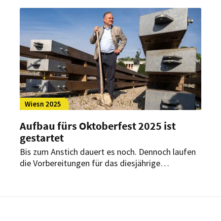
nicht mehr das Fallbeil bedienen.
Wiesn 2025
Aufbau fürs Oktoberfest 2025 ist
gestartet
Bis zum Anstich dauert es noch. Dennoch laufen
die Vorbereitungen für das diesjährige
Oktoberfest bereits auf Hochtouren – und das
im wahrsten Sinne des Wortes. Inmitten der
Sommerhitze haben die Aufbauarbeiten für das
Münchner Oktoberfest begonnen.