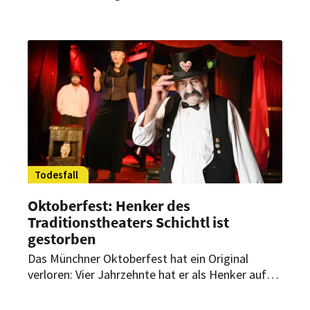
Oktoberfest zu. Jetzt haben die Wiesnwirte ihren
Bierkrug vorgestellt.
Todesfall
Oktoberfest: Henker des
Traditionstheaters Schichtl ist
gestorben
Das Münchner Oktoberfest hat ein Original
verloren: Vier Jahrzehnte hat er als Henker auf
der Wiesn sein Werk getan. Jetzt wird der
Henker vom Traditionstheater Schichtl jedoch