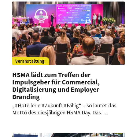
dabei kulinarische Höhenflüge mit einem Blick
auf die Kölner Lichter.
Veranstaltung
HSMA lädt zum Treffen der
Impulsgeber für Commercial,
Digitalisierung und Employer
Branding
„#Hotellerie #Zukunft #Fähig“ – so lautet das
Motto des diesjährigen HSMA Day. Das
Branchenevent findet am 15. und 16. September
2025 in Köln statt. Dabei setzt die HSMA
Deutschland vor allem auf praxisrelevante