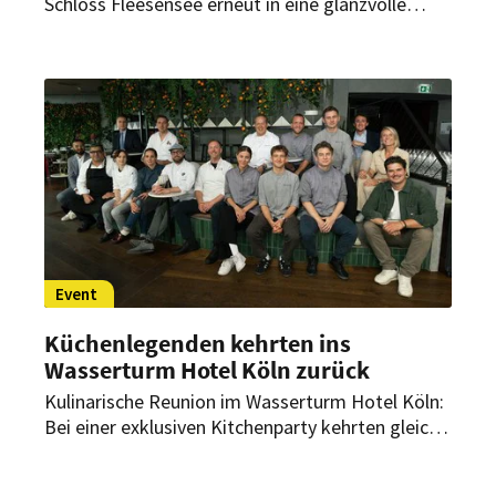
Schloss Fleesensee erneut in eine glanzvolle
Bühne für eines der gesellschaftlichen Highlights
der Region: den 16. Flanierball. In diesem Jahr
stand die Ballnacht ganz im Zeichen des 25-
jährigen Jubiläums des Hotels- & Sportresort
Fleesensee.
Event
Küchenlegenden kehrten ins
Wasserturm Hotel Köln zurück
Kulinarische Reunion im Wasserturm Hotel Köln:
Bei einer exklusiven Kitchenparty kehrten gleich
mehrere Spitzenköche an ihre einstige
Wirkungsstätte zurück. Den Gästen boten sie