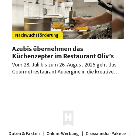
Nachwuchsförderung
Azubis übernehmen das
Küchenzepter im Restaurant Oliv’s
Vom 28. Juli bis zum 26. August 2025 geht das
Gourmetrestaurant Aubergine in die kreative
Sommerspause. Währenddessen übernimmt der
Nachwuchs das Ruder in einem anderen
Restaurant des Hotels Vier Jahreszeiten
Starnberg.
Daten & Fakten
|
Online-Werbung
|
Crossmedia-Pakete
|