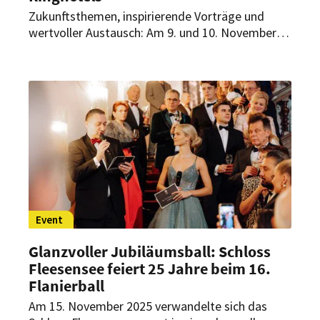
Zukunftsthemen, inspirierende Vorträge und
wertvoller Austausch: Am 9. und 10. November
2025 kamen Ringhoteliers, Partner und
Branchenexperten zu den ThemenTagen im
Ringhotel Krone Schnetzenhausen zusammen –
zwei Tage voller Wissen, Dialog und frischer
Impulse für die Hotellerie.
Event
Glanzvoller Jubiläumsball: Schloss
Fleesensee feiert 25 Jahre beim 16.
Flanierball
Am 15. November 2025 verwandelte sich das